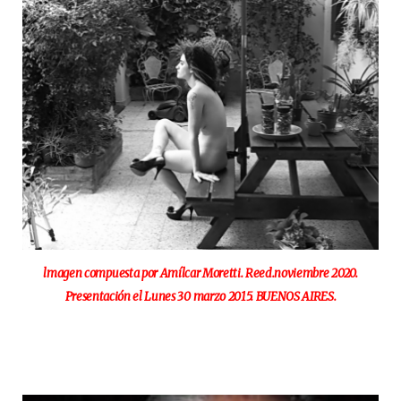
lmagen compuesta por Amílcar Moretti. Reed.noviembre 2020.
Presentación el Lunes 30 marzo 2015. BUENOS AIRES.