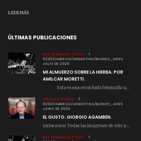
LEER MÁS
ÚLTIMAS PUBLICACIONES
MIS TRABAJOS Y DÍAS
7
92023AMERICA/ARGENTINA/BUENOS_AIRES
JULIO DE 2026
MI ALMUERZO SOBRE LA HIERBA. POR
AMILCAR MORETTI.
Esta es una recordada fotografía que registré…
OTROS Y OTRAS
7
92023AMERICA/ARGENTINA/BUENOS_AIRES
JUNIO DE 2026
EL GUSTO. GIORGIO AGAMBEN.
(Aclaración: Todas las imágenes de este posteo fueron tomadas de Bloghemia.com, y todos los…
MIS TRABAJOS Y DÍAS
7