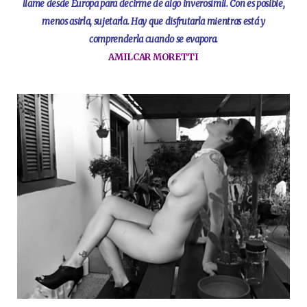
llame desde Europa para decirme de algo inverosímil. Con es posible,
menos asirla, sujetarla. Hay que disfrutarla mientras está y
comprenderla cuando se evapora.
AMILCAR MORETTI