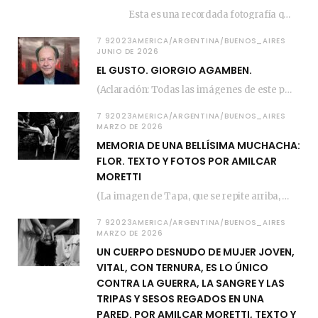
Esta es una recordada fotografía que registré…
7 92023AMERICA/ARGENTINA/BUENOS_AIRES
JUNIO DE 2026
EL GUSTO. GIORGIO AGAMBEN.
(Aclaración: Todas las imágenes de este posteo fueron tomadas de Bloghemia.com, y todos los…
7 92023AMERICA/ARGENTINA/BUENOS_AIRES
MARZO DE 2026
MEMORIA DE UNA BELLÍSIMA MUCHACHA:
FLOR. TEXTO Y FOTOS POR AMILCAR
MORETTI
(La imagen de Tapa, que se repite arriba, fue compuesta por Amilcar Moretti el viernes…
7 92023AMERICA/ARGENTINA/BUENOS_AIRES
MARZO DE 2026
UN CUERPO DESNUDO DE MUJER JOVEN,
VITAL, CON TERNURA, ES LO ÚNICO
CONTRA LA GUERRA, LA SANGRE Y LAS
TRIPAS Y SESOS REGADOS EN UNA
PARED. POR AMILCAR MORETTI, TEXTO Y