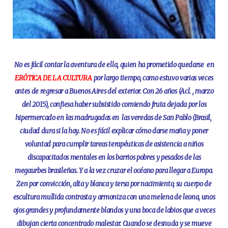
No es fácil contar la aventura de ella, quien ha prometido quedarse en
ERÓTICA DE LA CULTURA
por largo tiempo, como estuvo varias veces
antes de regresar a Buenos Aires del exterior. Con 26 años (Acl. , marzo
del 2015), confiesa haber subsistido comiendo fruta dejada por los
hipermercado en las madrugadas en las veredas de San Pablo (Brasil,
ciudad dura si la hay. No es fácil explicar cómo darse maña y poner
voluntad para cumplir tareas terapéuticas de asistencia a niños
discapacitados mentales en los barrios pobres y pesados de las
megaurbes brasileñas. Y a la vez cruzar el océano para llegar a Europa.
Zen por convicción, alta y blanca y tersa por nacimiento, su cuerpo de
escultura mullida contrasta y armoniza con una melena de leona, unos
ojos grandes y profundamente blandos y una boca de labios que a veces
dibujan cierta concentrado malestar. Cuando se desnuda y se mueve