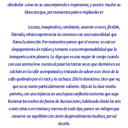
alrededor como en su casa sorprende e impresiona, y suscita mudez su
blancura que, por momentos parece resplandecer.
Locuaz, imaginativa, cambiante, ausente a veces, flexible,
liberada, relata experiencias no comunes con una naturalidad que
llama la atención. Por momentos parece que el exceso es casi un
despojamiento de tabúes y temores o una irresponsabilidad que la
transporta a otro planeta. Le digo que es una mujer de coraje cuando
con una sonrisa leve cuenta al pasar las tantas veces que durmió en un
colchón en la calle acompañada y tratando de salvar a un chico de la
calle quebrado por el crack y la cachaza. Ella lo desestima. Dice que no,
que no se siente particularmente valiente. Hija de la clase media
porteña, con una infancia en una lujosa confitería nocturna que supo
iluminar las noches de fiestas de Buenos Aires, habituada desde los seis
o siete años a ver transas y mercas de todo tipo, parece un milagro que
conserve un equilibrio con cierto desprendimiento budista, por así
decirlo.