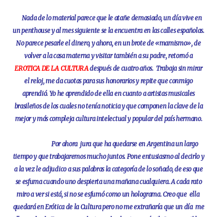
Nada de lo material parece que le atañe demasiado, un día vive en
un penthouse y al mes siguiente se la encuentra en las calles españolas.
No parece pesarle el dinero, y ahora, en un brote de «mamismo», de
volver a la casa materna y visitar también a su padre, retornó a
EROTICA DE LA CULTURA
después de cuatro años. Trabaja sin mirar
el reloj, me da cuotas para sus honorarios y repite que conmigo
aprendió. Yo he aprendido de ella en cuanto a artistas musicales
brasileños de los cuales no tenía noticia y que componen la clave de la
mejor y más compleja cultura intelectual y popular del país hermano.
Por ahora jura que ha quedarse en Argentina un largo
tiempo y que trabajaremos mucho juntos. Pone entusiasmo al decirlo y
a la vez le adjudico a sus palabras la categoría de lo soñado, de eso que
se esfuma cuando uno despierta una mañana cualquiera. A cada rato
miro a ver si está, si no se esfumó como un holograma. Creo que ella
quedará en Erótica de la Cultura pero no me extrañaría que un día me