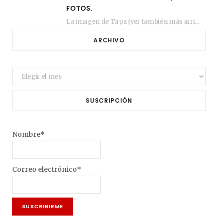
FOTOS.
La imagen de Tapa (ver también más arriba) fue compuesta en estos días de febrero…
ARCHIVO
Archivo
SUSCRIPCIÓN
Nombre*
Correo electrónico*