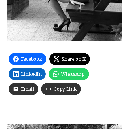
Facebook
Share on X
LinkedIn
WhatsApp
Email
Copy Link