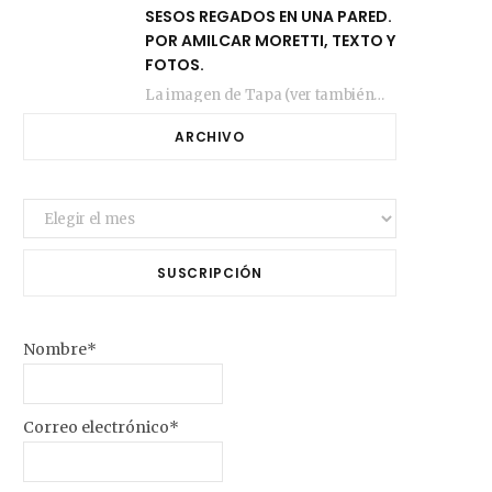
SESOS REGADOS EN UNA PARED.
POR AMILCAR MORETTI, TEXTO Y
FOTOS.
La imagen de Tapa (ver también más arriba) fue compuesta en estos días de febrero…
ARCHIVO
Archivo
SUSCRIPCIÓN
Nombre*
Correo electrónico*