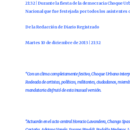
21:32 | Durante la fiesta de la democracia Choque U
Nacional que fue festejada por todos los asistentes 
De la Redacción de Diario Registrado
Martes 10 de diciembre de 2013 | 21:32
“Con un clima completamente festivo, Choque Urbano interpr
Rodeada de artistas, políticos, militantes, ciudadanos, mie
mandataria disfrutó de esta inusual versión.
“Actuarán en el acto central Horacio Lavandera, Chango Spasi
Castaña, Adriana Varela, Susana Rinaldi, Rodolfo Mederos, L