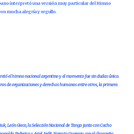
rbano interpretó una versión muy particular del Himno
con mucha alegría y orgullo.
etó el himno nacional argentino y el momento fue sin dudas único.
mbros de organizaciones y derechos humanos entre otros, la primera
uk, León Gieco, la Selección Nacional de Tango junto con Cacho
eopoldo Federico y Ariel Ardit, Horacio Guarany con el chaqueño