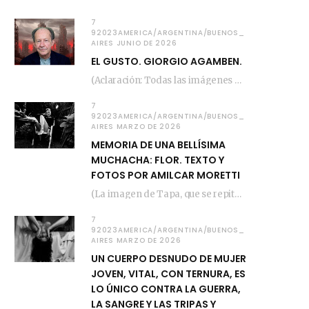
7
92023AMERICA/ARGENTINA/BUENOS_
AIRES JUNIO DE 2026
EL GUSTO. GIORGIO AGAMBEN.
(Aclaración: Todas las imágenes de este posteo fueron tomadas de Bloghemia.com, y todos los…
7
92023AMERICA/ARGENTINA/BUENOS_
AIRES MARZO DE 2026
MEMORIA DE UNA BELLÍSIMA
MUCHACHA: FLOR. TEXTO Y
FOTOS POR AMILCAR MORETTI
(La imagen de Tapa, que se repite arriba, fue compuesta por Amilcar Moretti el viernes…
7
92023AMERICA/ARGENTINA/BUENOS_
AIRES MARZO DE 2026
UN CUERPO DESNUDO DE MUJER
JOVEN, VITAL, CON TERNURA, ES
LO ÚNICO CONTRA LA GUERRA,
LA SANGRE Y LAS TRIPAS Y