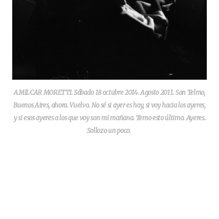
AMILCAR MORETTI. Sábado 18 octubre 2014. Agosto 2011. San Telmo,
Buenos Aires, ahora. Vuelvo. No sé si ayer es hoy, si voy hacia los ayeres,
y si esos ayeres a los que voy son mi mañana. Temo esto último. Ayeres.
Sollozo un poco.