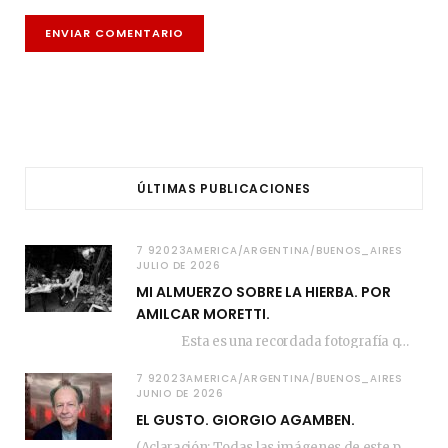
ÚLTIMAS PUBLICACIONES
7 92023AMERICA/ARGENTINA/BUENOS_AIRES
JULIO DE 2026
MI ALMUERZO SOBRE LA HIERBA. POR
AMILCAR MORETTI.
Esta es una recordada fotografía que registré…
7 92023AMERICA/ARGENTINA/BUENOS_AIRES
JUNIO DE 2026
EL GUSTO. GIORGIO AGAMBEN.
(Aclaración: Todas las imágenes de este posteo fueron tomadas de Bloghemia.com, y todos los…