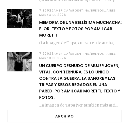
7 92023AMERICA/ARGENTINA/BUENOS_AIRES
MARZO DE 2026
MEMORIA DE UNA BELLÍSIMA MUCHACHA:
FLOR. TEXTO Y FOTOS POR AMILCAR
MORETTI
(La imagen de Tapa, que se repite arriba, fue compuesta por Amilcar Moretti el viernes…
7 92023AMERICA/ARGENTINA/BUENOS_AIRES
MARZO DE 2026
UN CUERPO DESNUDO DE MUJER JOVEN,
VITAL, CON TERNURA, ES LO ÚNICO
CONTRA LA GUERRA, LA SANGRE Y LAS
TRIPAS Y SESOS REGADOS EN UNA
PARED. POR AMILCAR MORETTI, TEXTO Y
FOTOS.
La imagen de Tapa (ver también más arriba) fue compuesta en estos días de febrero…
ARCHIVO