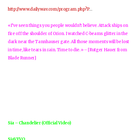
http://www.dailywav.com/program.php?P
…
«I’ve seen things you people wouldn’t believe. Attack ships on
fire off the shoulder of Orion. I watched C-beams glitter in the
dark near the Tannhauser gate. All those moments will be lost
in time, like tears in rain. Time to die.» – [Rutger Hauer from
Blade Runner]
Sia – Chandelier (Official Video)
SiaVEVO