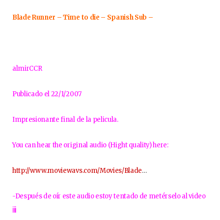
Blade Runner – Time to die – Spanish Sub –
almirCCR
Publicado el 22/1/2007
Impresionante final de la pelicula.
You can hear the original audio (Hight quality) here:
http://www.moviewavs.com/Movies/Blade
…
-Después de oír este audio estoy tentado de metérselo al video
¡¡¡