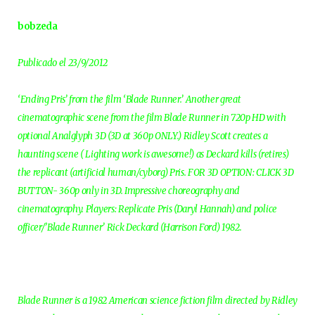
bobzeda
Publicado el 23/9/2012
‘Ending Pris’ from the film ‘Blade Runner.’ Another great
cinematographic scene from the film Blade Runner in 720p HD with
optional Analglyph 3D (3D at 360p ONLY.) Ridley Scott creates a
haunting scene ( Lighting work is awesome!) as Deckard kills (retires)
the replicant (artificial human/cyborg) Pris. FOR 3D OPTION: CLICK 3D
BUTTON- 360p only in 3D. Impressive choreography and
cinematography. Players: Replicate Pris (Daryl Hannah) and police
officer/’Blade Runner’ Rick Deckard (Harrison Ford) 1982.
Blade Runner is a 1982 American science fiction film directed by Ridley