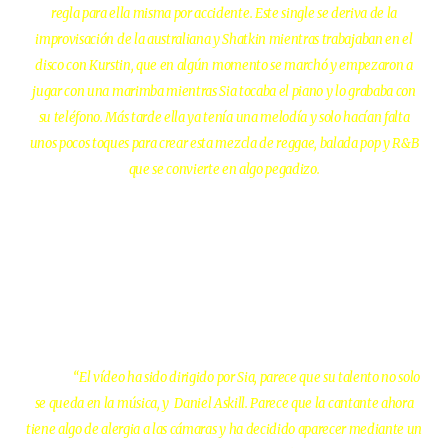
regla para ella misma por accidente. Este single se deriva de la
improvisación de la australiana y Shatkin mientras trabajaban en el
disco con Kurstin, que en algún momento se marchó y empezaron a
jugar con una marimba mientras Sia tocaba el piano y lo grababa con
su teléfono. Más tarde ella ya tenía una melodía y solo hacían falta
unos pocos toques para crear esta mezcla de reggae, balada pop y R&B
que se convierte en algo pegadizo.
“El vídeo ha sido dirigido por Sia, parece que su talento no solo
se queda en la música, y Daniel Askill. Parece que la cantante ahora
tiene algo de alergia a las cámaras y ha decidido aparecer mediante un