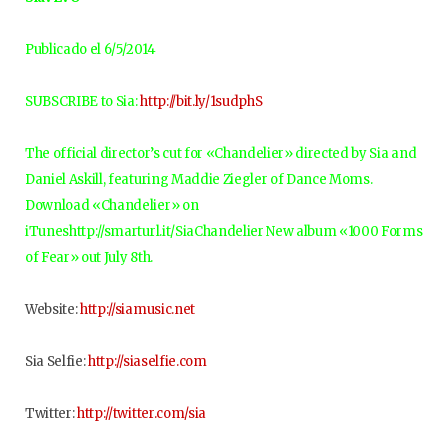
Publicado el 6/5/2014
SUBSCRIBE to Sia:
http://bit.ly/1sudphS
The official director’s cut for «Chandelier» directed by Sia and
Daniel Askill, featuring Maddie Ziegler of Dance Moms.
Download «Chandelier» on
iTuneshttp://smarturl.it/SiaChandelier New album «1000 Forms
of Fear» out July 8th.
Website:
http://siamusic.net
Sia Selfie:
http://siaselfie.com
Twitter:
http://twitter.com/sia