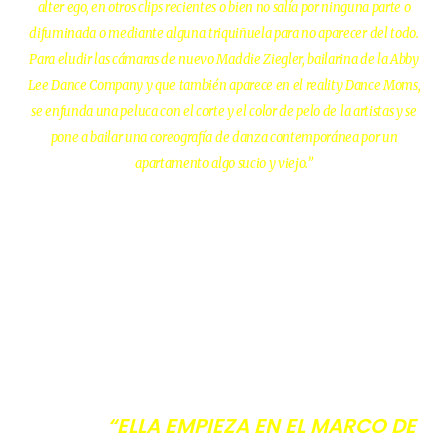
alter ego, en otros clips recientes o bien no salía por ninguna parte o
difuminada o mediante alguna triquiñuela para no aparecer del todo.
Para eludir las cámaras de nuevo Maddie Ziegler, bailarina de la Abby
Lee Dance Company y que también aparece en el reality Dance Moms,
se enfunda una peluca con el corte y el color de pelo de la artistas y se
pone a bailar una coreografía de danza contemporánea por un
apartamento algo sucio y viejo.”
“ELLA EMPIEZA EN EL MARCO DE