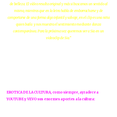
de belleza. El vídeo resulta original y más si buscamos un sentido al
mismo, mientras que en la letra habla de emborracharse y de
comportarse de una forma algo infantil y salvaje, en el clip es una niña
quien baila y nos muestra el sentimiento mediante danza
contemporánea. Para la próxima vez queremos ver a Sia en un
videoclip de Sia.”
EROTICA DE LA CULTURA, como siempre, ayradece a
YOUTUBE y VEVO sus enormes aportes a la cultura: