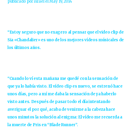
publicado por israel el May 19, 2014
“Estoy seguro que no exagero al pensar que el video clip de
Sia «Chandalier» es uno de los mejores vídeos músicales de
los últimos años.
“Cuando lo ví esta mañana me quedé con la sensación de
que ya lo había visto. El vídeo clip es nuevo, se estrenó hace
unos días, pero a mí me daba la sensación de ya haberlo
visto antes. Después de pasar todo el día intentando
averiguar el por qué, acaba de venirme a la cabeza hace
unos minutos la solución al enigma: El vídeo me recuerda a
la muerte de Pris en “Blade Runner”.