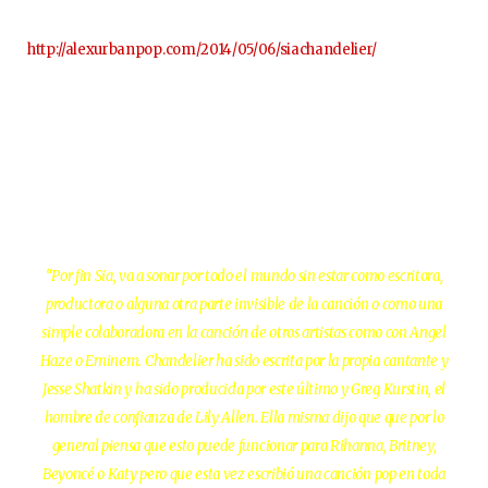
http://alexurbanpop.com/2014/05/06/siachandelier/
“Por fin Sia, va a sonar por todo el mundo sin estar como escritora,
productora o alguna otra parte invisible de la canción o como una
simple colaboradora en la canción de otros artistas como con Angel
Haze o Eminem. Chandelier ha sido escrita por la propia cantante y
Jesse Shatkin y ha sido producida por este último y Greg Kurstin, el
hombre de confianza de Lily Allen. Ella misma dijo que que por lo
general piensa que esto puede funcionar para Rihanna, Britney,
Beyoncé o Katy pero que esta vez escribió una canción pop en toda