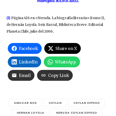
madrugada. BUENOS AIRES.
(1)
Página 416 en «Neruda. La biografía literaria» (tomo I),
de Hernán Loyola. Seix Barral, Biblioteca Breve. Editorial
Planeta.Chile, julio del 2006.
Facebook
Share on X
LinkedIn
WhatsApp
Email
Copy Link
AMILCAR NOE
CEYLAN
CEYLAN ESPESO
HERNAN LOYOLA
NERUDA CEYLAN ESPESO