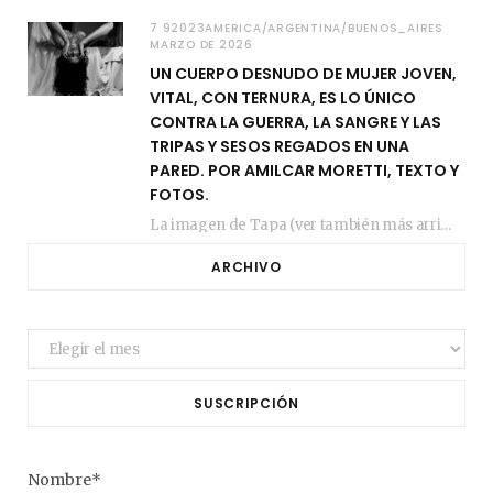
7 92023AMERICA/ARGENTINA/BUENOS_AIRES
MARZO DE 2026
UN CUERPO DESNUDO DE MUJER JOVEN,
VITAL, CON TERNURA, ES LO ÚNICO
CONTRA LA GUERRA, LA SANGRE Y LAS
TRIPAS Y SESOS REGADOS EN UNA
PARED. POR AMILCAR MORETTI, TEXTO Y
FOTOS.
La imagen de Tapa (ver también más arriba) fue compuesta en estos días de febrero…
ARCHIVO
Archivo
SUSCRIPCIÓN
Nombre*