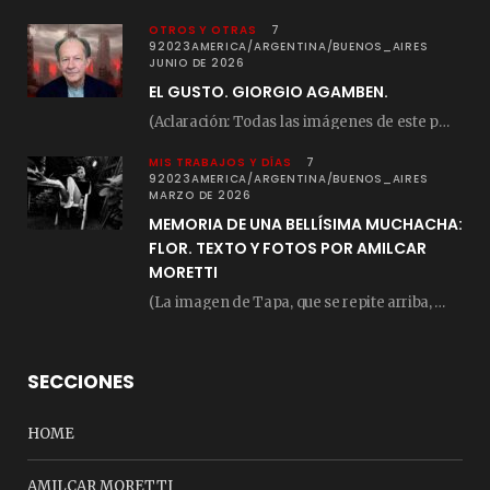
OTROS Y OTRAS
7
92023AMERICA/ARGENTINA/BUENOS_AIRES
JUNIO DE 2026
EL GUSTO. GIORGIO AGAMBEN.
(Aclaración: Todas las imágenes de este posteo fueron tomadas de Bloghemia.com, y todos los…
MIS TRABAJOS Y DÍAS
7
92023AMERICA/ARGENTINA/BUENOS_AIRES
MARZO DE 2026
MEMORIA DE UNA BELLÍSIMA MUCHACHA:
FLOR. TEXTO Y FOTOS POR AMILCAR
MORETTI
(La imagen de Tapa, que se repite arriba, fue compuesta por Amilcar Moretti el viernes…
SECCIONES
HOME
AMILCAR MORETTI