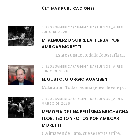
ÚLTIMAS PUBLICACIONES
7 92023AMERICA/ARGENTINA/BUENOS_AIRES
JULIO DE 2026
MI ALMUERZO SOBRE LA HIERBA. POR
AMILCAR MORETTI.
Esta es una recordada fotografía que registré…
7 92023AMERICA/ARGENTINA/BUENOS_AIRES
JUNIO DE 2026
EL GUSTO. GIORGIO AGAMBEN.
(Aclaración: Todas las imágenes de este posteo fueron tomadas de Bloghemia.com, y todos los…
7 92023AMERICA/ARGENTINA/BUENOS_AIRES
MARZO DE 2026
MEMORIA DE UNA BELLÍSIMA MUCHACHA:
FLOR. TEXTO Y FOTOS POR AMILCAR
MORETTI
(La imagen de Tapa, que se repite arriba, fue compuesta por Amilcar Moretti el viernes…