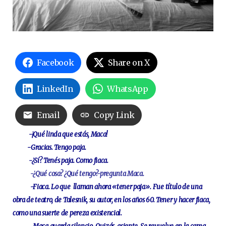
Facebook
Share on X
LinkedIn
WhatsApp
Email
Copy Link
-¡Qué linda que estás, Maca!
-Gracias. Tengo paja.
-¿Sí? Tenés paja. Como fiaca.
-¿Qué cosa? ¿Qué tengo?-pregunta Maca.
-Fiaca. Lo que llaman ahora «tener paja». Fue título de una
obra de teatro, de Talesnik, su autor, en los años 60. Tener y hacer fiaca,
como una suerte de pereza existencial.