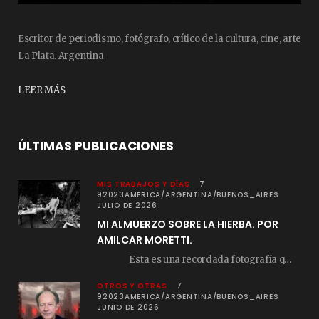
Escritor de periodismo, fotógrafo, crítico de la cultura, cine, arte
La Plata. Argentina
LEER MÁS
ÚLTIMAS PUBLICACIONES
MIS TRABAJOS Y DÍAS
7
92023AMERICA/ARGENTINA/BUENOS_AIRES
JULIO DE 2026
MI ALMUERZO SOBRE LA HIERBA. POR
AMILCAR MORETTI.
Esta es una recordada fotografía que registré…
OTROS Y OTRAS
7
92023AMERICA/ARGENTINA/BUENOS_AIRES
JUNIO DE 2026