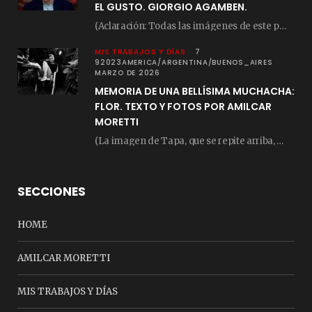
EL GUSTO. GIORGIO AGAMBEN.
(Aclaración: Todas las imágenes de este posteo fueron tomadas de Bloghemia.com, y todos los…
MIS TRABAJOS Y DÍAS
7
92023AMERICA/ARGENTINA/BUENOS_AIRES
MARZO DE 2026
MEMORIA DE UNA BELLÍSIMA MUCHACHA:
FLOR. TEXTO Y FOTOS POR AMILCAR
MORETTI
(La imagen de Tapa, que se repite arriba, fue compuesta por Amilcar Moretti el viernes…
SECCIONES
HOME
AMILCAR MORETTI
MIS TRABAJOS Y DÍAS