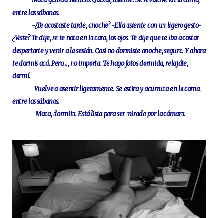
Maca guarda silencio. Quizás, asiente. Se revuelve en la cama,
entre las sábanas.
-¿Te acostaste tarde, anoche? -Ella asiente con un ligero gesto-
¿Viste? Te dije, se te nota en la cara, los ojos. Te dije que te iba a costar
despertarte y venir a la sesión. Casi no dormiste anoche, seguro. Y ahora
te dormís acá. Pero…, no importa. Te hago fotos dormida, relajáte,
dormí.
Vuelve a asentir ligeramente. Se estira y acurruca en la cama,
entre las sábanas.
Maca, dormita. Está lista para ser mirada por la cámara.