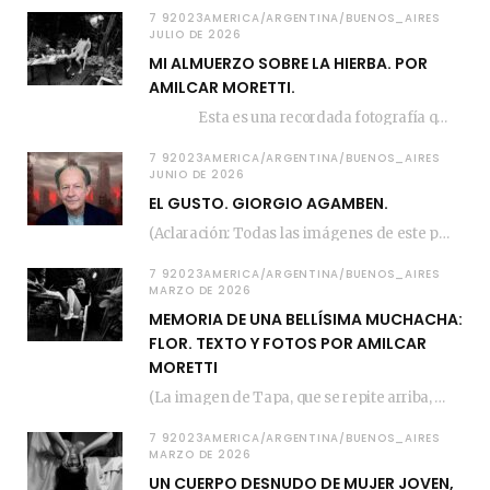
7 92023AMERICA/ARGENTINA/BUENOS_AIRES
JULIO DE 2026
MI ALMUERZO SOBRE LA HIERBA. POR
AMILCAR MORETTI.
Esta es una recordada fotografía que registré…
7 92023AMERICA/ARGENTINA/BUENOS_AIRES
JUNIO DE 2026
EL GUSTO. GIORGIO AGAMBEN.
(Aclaración: Todas las imágenes de este posteo fueron tomadas de Bloghemia.com, y todos los…
7 92023AMERICA/ARGENTINA/BUENOS_AIRES
MARZO DE 2026
MEMORIA DE UNA BELLÍSIMA MUCHACHA:
FLOR. TEXTO Y FOTOS POR AMILCAR
MORETTI
(La imagen de Tapa, que se repite arriba, fue compuesta por Amilcar Moretti el viernes…
7 92023AMERICA/ARGENTINA/BUENOS_AIRES
MARZO DE 2026
UN CUERPO DESNUDO DE MUJER JOVEN,