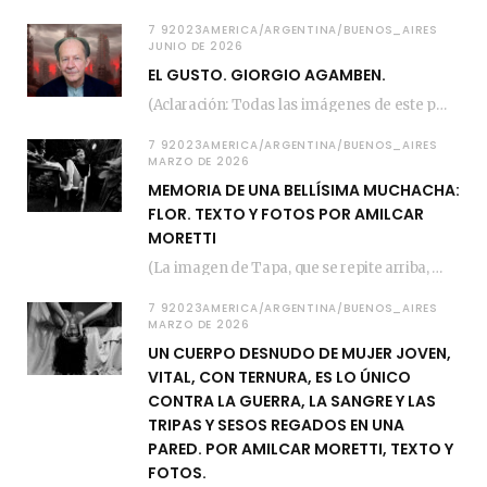
7 92023AMERICA/ARGENTINA/BUENOS_AIRES
JUNIO DE 2026
EL GUSTO. GIORGIO AGAMBEN.
(Aclaración: Todas las imágenes de este posteo fueron tomadas de Bloghemia.com, y todos los…
7 92023AMERICA/ARGENTINA/BUENOS_AIRES
MARZO DE 2026
MEMORIA DE UNA BELLÍSIMA MUCHACHA:
FLOR. TEXTO Y FOTOS POR AMILCAR
MORETTI
(La imagen de Tapa, que se repite arriba, fue compuesta por Amilcar Moretti el viernes…
7 92023AMERICA/ARGENTINA/BUENOS_AIRES
MARZO DE 2026
UN CUERPO DESNUDO DE MUJER JOVEN,
VITAL, CON TERNURA, ES LO ÚNICO
CONTRA LA GUERRA, LA SANGRE Y LAS
TRIPAS Y SESOS REGADOS EN UNA
PARED. POR AMILCAR MORETTI, TEXTO Y
FOTOS.