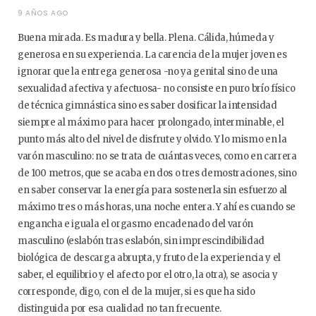
9 AÑOS AGO
Buena mirada. Es madura y bella. Plena. Cálida, húmeda y
generosa en su experiencia. La carencia de la mujer joven es
ignorar que la entrega generosa -no ya genital sino de una
sexualidad afectiva y afectuosa- no consiste en puro brío físico
de técnica gimnástica sino es saber dosificar la intensidad
siempre al máximo para hacer prolongado, interminable, el
punto más alto del nivel de disfrute y olvido. Y lo mismo en la
varón masculino: no se trata de cuántas veces, como en carrera
de 100 metros, que se acaba en dos o tres demostraciones, sino
en saber conservar la energía para sostenerla sin esfuerzo al
máximo tres o más horas, una noche entera. Y ahí es cuando se
engancha e iguala el orgasmo encadenado del varón
masculino (eslabón tras eslabón, sin imprescindibilidad
biológica de descarga abrupta, y fruto de la experiencia y el
saber, el equilibrio y el afecto por el otro, la otra), se asocia y
corresponde, digo, con el de la mujer, si es que ha sido
distinguida por esa cualidad no tan frecuente.