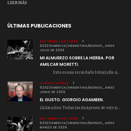
LEER MÁS
ÚLTIMAS PUBLICACIONES
MIS TRABAJOS Y DÍAS
7
92023AMERICA/ARGENTINA/BUENOS_AIRES
JULIO DE 2026
MI ALMUERZO SOBRE LA HIERBA. POR
AMILCAR MORETTI.
Esta es una recordada fotografía que registré…
OTROS Y OTRAS
7
92023AMERICA/ARGENTINA/BUENOS_AIRES
JUNIO DE 2026
EL GUSTO. GIORGIO AGAMBEN.
(Aclaración: Todas las imágenes de este posteo fueron tomadas de Bloghemia.com, y todos los…
MIS TRABAJOS Y DÍAS
7
92023AMERICA/ARGENTINA/BUENOS_AIRES
MARZO DE 2026