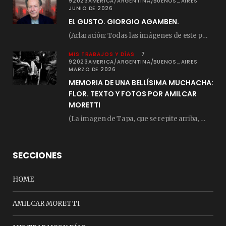
92023AMERICA/ARGENTINA/BUENOS_AIRES
JUNIO DE 2026
EL GUSTO. GIORGIO AGAMBEN.
(Aclaración: Todas las imágenes de este posteo fueron tomadas de Bloghemia.com, y todos los…
MIS TRABAJOS Y DÍAS
7
92023AMERICA/ARGENTINA/BUENOS_AIRES
MARZO DE 2026
MEMORIA DE UNA BELLÍSIMA MUCHACHA:
FLOR. TEXTO Y FOTOS POR AMILCAR
MORETTI
(La imagen de Tapa, que se repite arriba, fue compuesta por Amilcar Moretti el viernes…
SECCIONES
HOME
AMILCAR MORETTI