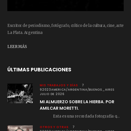
Escritor de periodismo, fotógrafo, crítico de la cultura, cine, arte
La Plata. Argentina
LEER MÁS
ÚLTIMAS PUBLICACIONES
MIS TRABAJOS Y DÍAS
7
92023AMERICA/ARGENTINA/BUENOS_AIRES
JULIO DE 2026
MI ALMUERZO SOBRE LA HIERBA. POR
AMILCAR MORETTI.
Esta es una recordada fotografía que registré…
OTROS Y OTRAS
7