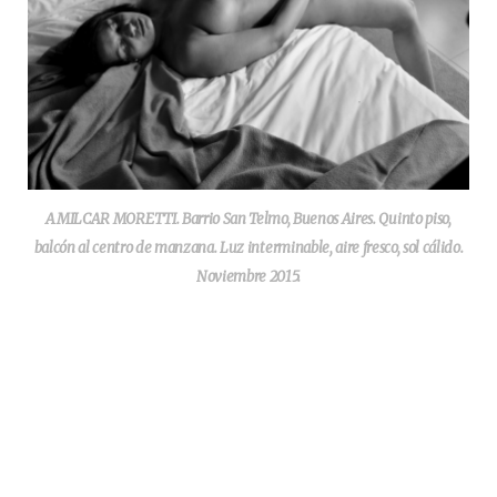
AMILCAR MORETTI. Barrio San Telmo, Buenos Aires. Quinto piso,
balcón al centro de manzana. Luz interminable, aire fresco, sol cálido.
Noviembre 2015.