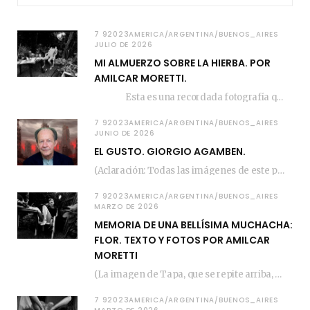
7 92023AMERICA/ARGENTINA/BUENOS_AIRES
JULIO DE 2026
MI ALMUERZO SOBRE LA HIERBA. POR
AMILCAR MORETTI.
Esta es una recordada fotografía que registré…
7 92023AMERICA/ARGENTINA/BUENOS_AIRES
JUNIO DE 2026
EL GUSTO. GIORGIO AGAMBEN.
(Aclaración: Todas las imágenes de este posteo fueron tomadas de Bloghemia.com, y todos los…
7 92023AMERICA/ARGENTINA/BUENOS_AIRES
MARZO DE 2026
MEMORIA DE UNA BELLÍSIMA MUCHACHA:
FLOR. TEXTO Y FOTOS POR AMILCAR
MORETTI
(La imagen de Tapa, que se repite arriba, fue compuesta por Amilcar Moretti el viernes…
7 92023AMERICA/ARGENTINA/BUENOS_AIRES