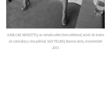
AMILCAR MORETTI y su mirada sobre Dorca Mármol, actriz de teatro
de comedias y cine policial. SAN TELMO, Buenos Aires, 8 noviembre
2015.