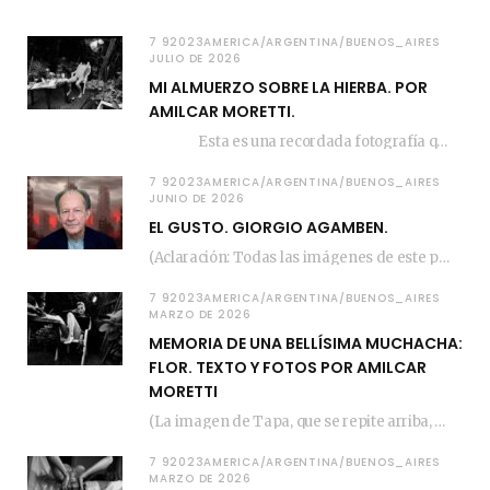
7 92023AMERICA/ARGENTINA/BUENOS_AIRES
JULIO DE 2026
MI ALMUERZO SOBRE LA HIERBA. POR
AMILCAR MORETTI.
Esta es una recordada fotografía que registré…
7 92023AMERICA/ARGENTINA/BUENOS_AIRES
JUNIO DE 2026
EL GUSTO. GIORGIO AGAMBEN.
(Aclaración: Todas las imágenes de este posteo fueron tomadas de Bloghemia.com, y todos los…
7 92023AMERICA/ARGENTINA/BUENOS_AIRES
MARZO DE 2026
MEMORIA DE UNA BELLÍSIMA MUCHACHA:
FLOR. TEXTO Y FOTOS POR AMILCAR
MORETTI
(La imagen de Tapa, que se repite arriba, fue compuesta por Amilcar Moretti el viernes…
7 92023AMERICA/ARGENTINA/BUENOS_AIRES
MARZO DE 2026