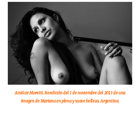
Amilcar Moretti. Reedición del 1 de noviembre del 2013 de una
imagen de Mariana en plena y suave belleza. Argentina.