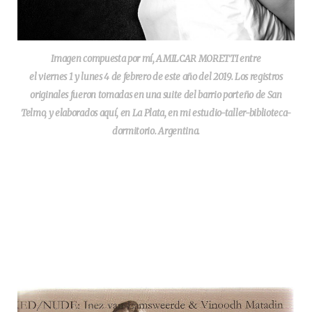
Imagen compuesta por mí, AMILCAR MORETTI entre
el viernes 1 y lunes 4 de febrero de este año del 2019. Los registros
originales fueron tomadas en una suite del barrio porteño de San
Telmo, y elaborados aquí, en La Plata, en mi estudio-taller-biblioteca-
dormitorio. Argentina.