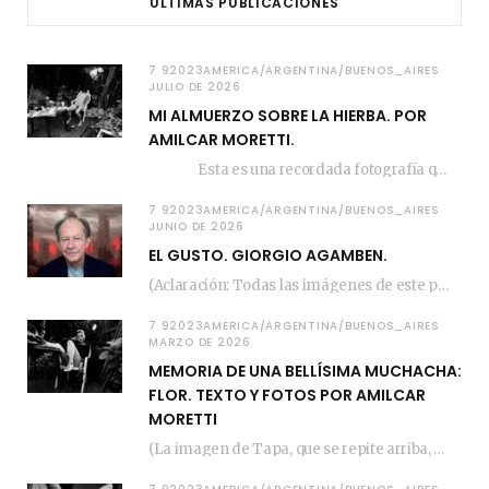
ÚLTIMAS PUBLICACIONES
7 92023AMERICA/ARGENTINA/BUENOS_AIRES
JULIO DE 2026
MI ALMUERZO SOBRE LA HIERBA. POR
AMILCAR MORETTI.
Esta es una recordada fotografía que registré…
7 92023AMERICA/ARGENTINA/BUENOS_AIRES
JUNIO DE 2026
EL GUSTO. GIORGIO AGAMBEN.
(Aclaración: Todas las imágenes de este posteo fueron tomadas de Bloghemia.com, y todos los…
7 92023AMERICA/ARGENTINA/BUENOS_AIRES
MARZO DE 2026
MEMORIA DE UNA BELLÍSIMA MUCHACHA:
FLOR. TEXTO Y FOTOS POR AMILCAR
MORETTI
(La imagen de Tapa, que se repite arriba, fue compuesta por Amilcar Moretti el viernes…