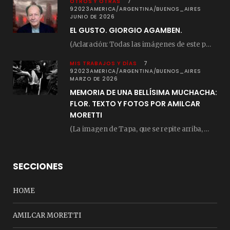
OTROS Y OTRAS
7
92023AMERICA/ARGENTINA/BUENOS_AIRES
JUNIO DE 2026
EL GUSTO. GIORGIO AGAMBEN.
(Aclaración: Todas las imágenes de este posteo fueron tomadas de Bloghemia.com, y todos los…
MIS TRABAJOS Y DÍAS
7
92023AMERICA/ARGENTINA/BUENOS_AIRES
MARZO DE 2026
MEMORIA DE UNA BELLÍSIMA MUCHACHA:
FLOR. TEXTO Y FOTOS POR AMILCAR
MORETTI
(La imagen de Tapa, que se repite arriba, fue compuesta por Amilcar Moretti el viernes…
SECCIONES
HOME
AMILCAR MORETTI