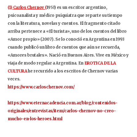
(1)
Carlos Chernov (
1953) es un escritor argentino,
psicoanalista y médico psiquiatra que reparte su tiempo
con la literatura, novelas y cuentos. El fragmento citado
arriba pertenece a «El turista», uno de los cuentos del libro
«Amor propio» (2007). Se lo conoció en Argentina en 1993
cuando publicó un libro de cuentos que aún se recuerda,
«Amores brutales». Nació en Buenos Aires. Vive en México y
viaja de modo regular a Argentina. En
EROTICA DE LA
CULTURA
he recurrido a los escritos de Chernov varias
veces.
https://www.carloschernov.com/
https://www.eternacadencia.com.ar/blog/contenidos-
originales/entrevistas/item/carlos-chernov-no-creo-
mucho-en-los-heroes.html