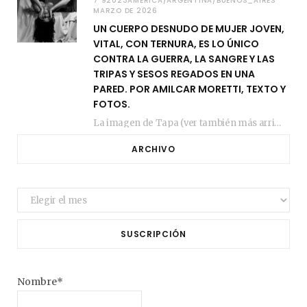
7 92023AMERICA/ARGENTINA/BUENOS_AIRES
MARZO DE 2026
UN CUERPO DESNUDO DE MUJER JOVEN,
VITAL, CON TERNURA, ES LO ÚNICO
CONTRA LA GUERRA, LA SANGRE Y LAS
TRIPAS Y SESOS REGADOS EN UNA
PARED. POR AMILCAR MORETTI, TEXTO Y
FOTOS.
La imagen de Tapa (ver también más arriba) fue compuesta en estos días de febrero…
ARCHIVO
Archivo
SUSCRIPCIÓN
Nombre*