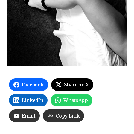
Facebook
Share on X
LinkedIn
WhatsApp
Email
Copy Link