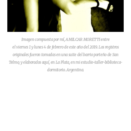
Imagen compuesta por mí, AMILCAR MORETTI entre
el viernes 1 y lunes 4 de febrero de este año del 2019. Los registros
originales fueron tomadas en una suite del barrio porteño de San
Telmo, y elaborados aquí, en La Plata, en mi estudio-taller-biblioteca-
dormitorio. Argentina.