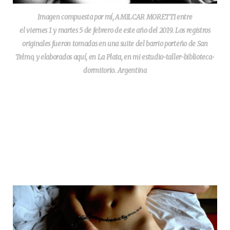
Imagen compuesta por mí, AMILCAR MORETTI entre
el viernes 1 y martes 5 de febrero de este año del 2019. Los registros
originales fueron tomadas en una suite del barrio porteño de San
Telmo, y elaborados aquí, en La Plata, en mi estudio-taller-biblioteca-
dormitorio. Argentina