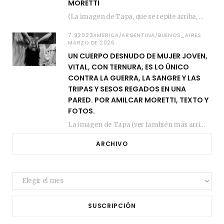
MORETTI
(La imagen de Tapa, que se repite arriba, fue compuesta por Amilcar Moretti el viernes…
7 92023AMERICA/ARGENTINA/BUENOS_AIRES
MARZO DE 2026
UN CUERPO DESNUDO DE MUJER JOVEN,
VITAL, CON TERNURA, ES LO ÚNICO
CONTRA LA GUERRA, LA SANGRE Y LAS
TRIPAS Y SESOS REGADOS EN UNA
PARED. POR AMILCAR MORETTI, TEXTO Y
FOTOS.
La imagen de Tapa (ver también más arriba) fue compuesta en estos días de febrero…
ARCHIVO
Archivo
SUSCRIPCIÓN