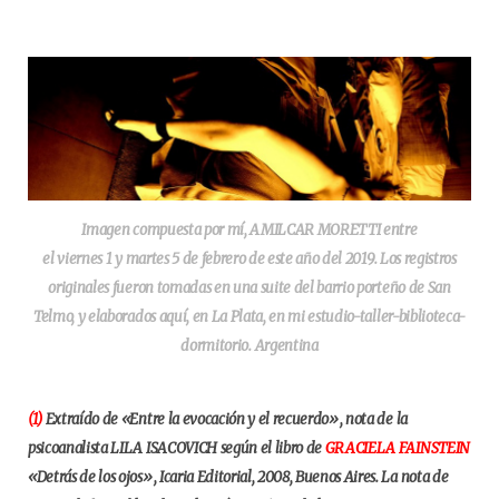
Imagen compuesta por mí, AMILCAR MORETTI entre
el viernes 1 y martes 5 de febrero de este año del 2019. Los registros
originales fueron tomadas en una suite del barrio porteño de San
Telmo, y elaborados aquí, en La Plata, en mi estudio-taller-biblioteca-
dormitorio. Argentina
(1)
Extraído de «Entre la evocación y el recuerdo», nota de la
psicoanalista LILA ISACOVICH según el libro de
GRACIELA FAINSTEIN
«Detrás de los ojos», Icaria Editorial, 2008, Buenos Aires. La nota de