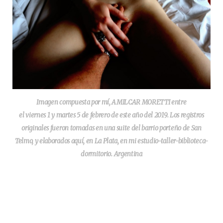
Imagen compuesta por mí, AMILCAR MORETTI entre
el viernes 1 y martes 5 de febrero de este año del 2019. Los registros
originales fueron tomadas en una suite del barrio porteño de San
Telmo, y elaborados aquí, en La Plata, en mi estudio-taller-biblioteca-
dormitorio. Argentina