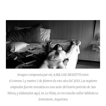
Imagen compuesta por mí, AMILCAR MORETTI entre
el viernes 1 y martes 5 de febrero de este año del 2019. Los registros
originales fueron tomadas en una suite del barrio porteño de San
Telmo, y elaborados aquí, en La Plata, en mi estudio-taller-biblioteca-
dormitorio. Argentina