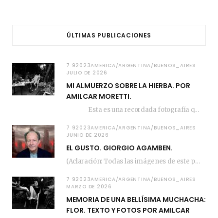
ÚLTIMAS PUBLICACIONES
7 92023AMERICA/ARGENTINA/BUENOS_AIRES
JULIO DE 2026
MI ALMUERZO SOBRE LA HIERBA. POR
AMILCAR MORETTI.
Esta es una recordada fotografía que registré…
7 92023AMERICA/ARGENTINA/BUENOS_AIRES
JUNIO DE 2026
EL GUSTO. GIORGIO AGAMBEN.
(Aclaración: Todas las imágenes de este posteo fueron tomadas de Bloghemia.com, y todos los…
7 92023AMERICA/ARGENTINA/BUENOS_AIRES
MARZO DE 2026
MEMORIA DE UNA BELLÍSIMA MUCHACHA:
FLOR. TEXTO Y FOTOS POR AMILCAR