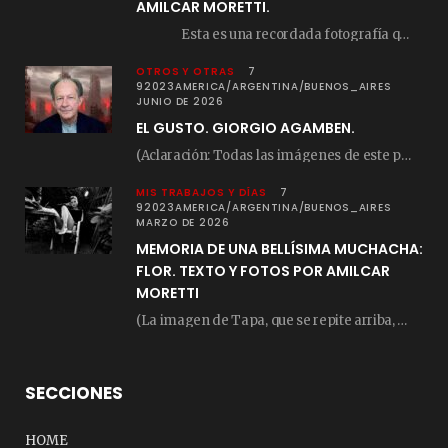
AMILCAR MORETTI.
Esta es una recordada fotografía que registré…
OTROS Y OTRAS
7
92023AMERICA/ARGENTINA/BUENOS_AIRES
JUNIO DE 2026
EL GUSTO. GIORGIO AGAMBEN.
(Aclaración: Todas las imágenes de este posteo fueron tomadas de Bloghemia.com, y todos los…
MIS TRABAJOS Y DÍAS
7
92023AMERICA/ARGENTINA/BUENOS_AIRES
MARZO DE 2026
MEMORIA DE UNA BELLÍSIMA MUCHACHA:
FLOR. TEXTO Y FOTOS POR AMILCAR
MORETTI
(La imagen de Tapa, que se repite arriba, fue compuesta por Amilcar Moretti el viernes…
SECCIONES
HOME