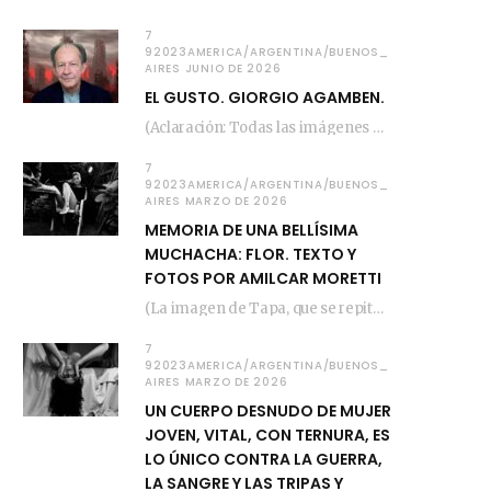
7
92023AMERICA/ARGENTINA/BUENOS_
AIRES JUNIO DE 2026
EL GUSTO. GIORGIO AGAMBEN.
(Aclaración: Todas las imágenes de este posteo fueron tomadas de Bloghemia.com, y todos los…
7
92023AMERICA/ARGENTINA/BUENOS_
AIRES MARZO DE 2026
MEMORIA DE UNA BELLÍSIMA
MUCHACHA: FLOR. TEXTO Y
FOTOS POR AMILCAR MORETTI
(La imagen de Tapa, que se repite arriba, fue compuesta por Amilcar Moretti el viernes…
7
92023AMERICA/ARGENTINA/BUENOS_
AIRES MARZO DE 2026
UN CUERPO DESNUDO DE MUJER
JOVEN, VITAL, CON TERNURA, ES
LO ÚNICO CONTRA LA GUERRA,
LA SANGRE Y LAS TRIPAS Y