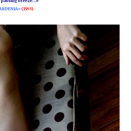
a passing breeze…»
ARDENIA»
(1953)