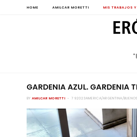
HOME
AMILCAR MORETTI
MIS TRABAJOS Y
GARDENIA AZUL. GARDENIA TR
BY
AMILCAR MORETTI
7 92023AMERICA/ARGENTINA/BUENOS_