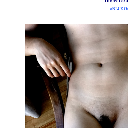
Thrown to 
«BLUE G