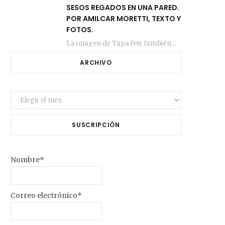
SESOS REGADOS EN UNA PARED.
POR AMILCAR MORETTI, TEXTO Y
FOTOS.
La imagen de Tapa (ver también más arriba) fue compuesta en estos días de febrero…
ARCHIVO
Archivo
SUSCRIPCIÓN
Nombre*
Correo electrónico*