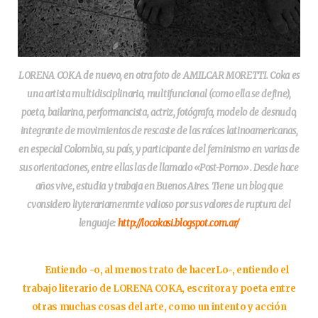
LORENA COKA de nuevo, en otra foto de AMILCAR MORETTI. Coka es
una artista multidisciplinaria, multifuncional (como ella se define),
poeta, bailarina, performancista, actriz, fotógrafa, modelo de desnudo,
integrante de movimientos de rescaste de las raíces latinoamericanas,
en especial Colombia, su país, y participante del feminismo en varias de
sus orientaciones, entre ellas las de llamado «Post-Porno». Desde hace
años vive, estudia y trabaja en Buenos Aires. Tiene un blog que
cvonsidero liyterariamenmte valioso por sus valores de ruptura del
lenguaje:
http://locokasi.blogspot.com.ar/
Entiendo -o, al menos trato de hacerLo-, entiendo el
trabajo literario de LORENA COKA, escritora y poeta entre
otras muchas cosas del arte, como un intento y acción