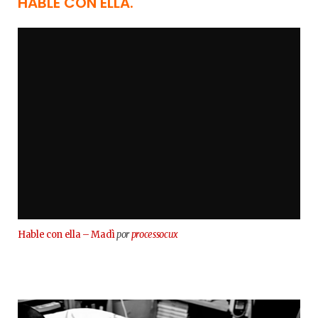
HABLE CON ELLA.
Hable con ella – Madì
por
processocux