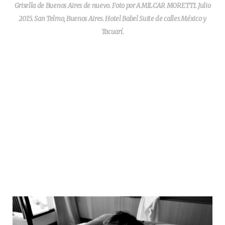
Grisella de Buenos Aires de nuevo. Foto por AMILCAR MORETTI. Julio
2015. San Telmo, Buenos Aires. Hotel Babel Suite de calles México y
Tacuarí.