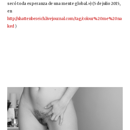
secó toda esperanza de una mente global.») (5 de julio 2015,
en
http://shattenbereich.livejournal.com/tag/colour%20me%20na
ked
)