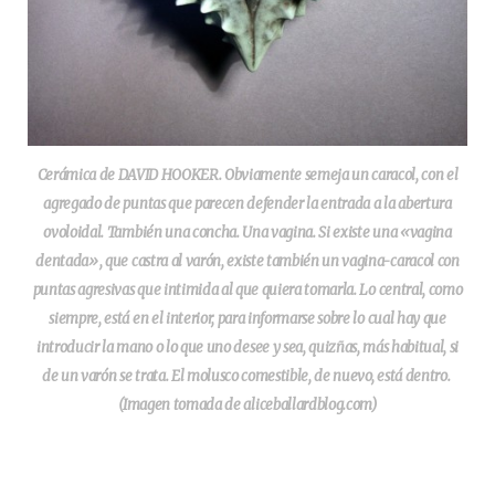
Cerámica de DAVID HOOKER. Obviamente semeja un caracol, con el
agregado de puntas que parecen defender la entrada a la abertura
ovoloidal. También una concha. Una vagina. Si existe una «vagina
dentada», que castra al varón, existe también un vagina-caracol con
puntas agresivas que intimida al que quiera tomarla. Lo central, como
siempre, está en el interior, para informarse sobre lo cual hay que
introducir la mano o lo que uno desee y sea, quizñas, más habitual, si
de un varón se trata. El molusco comestible, de nuevo, está dentro.
(Imagen tomada de aliceballardblog.com)