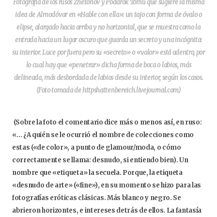
Fotografía de los rusos Zhetonov y Podarok Tomu que sugiere la misma
idea de Almodóvar en «Hable con ella»: un tajo con forma de óvalo o
elipse, alargado hacia arriba y no horizontal, que se muestra como la
entrada hacia un lugar oscuro que guarda un secreto y una incógnita:
su interior. Luce por fuera pero su «secreto» o «valor» está adentro, por
lo cual hay que «penetrar» dicha forma de boca o labios, más
delineada, más desbordada de labios desde su interior, según los casos.
(Foto tomada de httpshattenbereich.livejournal.com)
(Sobre la foto el comentario dice más o menos así, en ruso:
«… ¿A quién se le ocurrió el nombre de colecciones como
estas («de color», a punto de glamour/moda, o cómo
correctamente se llama: desnudo, si entiendo bien). Un
nombre que «etiqueta» la secuela. Porque, la etiqueta
«desnudo de arte» («fine»), en su momento se hizo para las
fotografías eróticas clásicas. Más blanco y negro. Se
abrieron horizontes, e intereses detrás de ellos. La fantasía