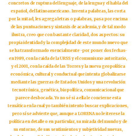
concretos de ruptura del lenguaje, de la lengua y el habla del
español, del latinoamericano. Inventa palabras, las corta
por la mitad, les agrega letras o palabras, pasa por encima
de las puntuaciones y sintaxis de academia, y de tal modo
ilustra, creo que con bastante claridad, dos aspectos: su
propia identidad y la complejidad de este mundo nuevo que
se ha transformado esencialmente -por poner dos fechas-
en 1989, con la caida de la URSS y el comunismo autoritario,
y el 2001, con la caída de las Torres y la nueva geopolítica
económica, cultural y conductual que intenta globalizarse
mediante las guerras de Estados Unidos y una revolución
tecnotrónica, genética, biopolítica, comunicacional que
parece desbocada. Yo no sé si a ella le concierne esta
temática en la cual yo también intento buscar explicaciones,
pero sí se advierte que, aunque a LORENA no le iterese la
política en detalle o en particular, su mirada del mundo y de
su entorno, de sus sentimientos y subjetividad nuevas,