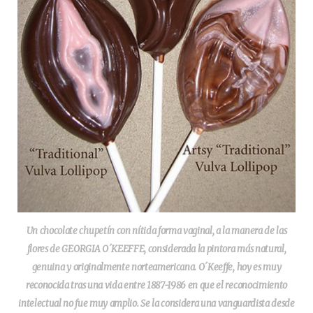
Un chocolate chupetín con nítida forma vaginal, a la manera de las
flores de GEORGIA O´KEEFFE, considerada la pintora más natural,
genuina y originalmente norteamericana. O´Keeffe, hoy es muy
reconocida tras una vida entre 1887-1986 en que el reconocimiento
intelectual no fue muy amplio. Se la considera una vanguardista desde