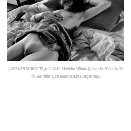
AMILCAR MORETTI. Julio 2015. Modelo: Liliana Quevedo. Babel Suite
de San Telmo, en Buenos Aires. Argentina.