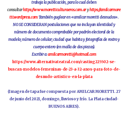
trabaja la publicación, para lo cual deben
consultar
https://www.moretticulturaeros.com.ar
y
https://amilcarmore
tti.wordpress.com
También guglear en «amilcar moretti desnudos».
NO SE CONSIDERAN postulaciones que no incluyan identidad y
número de documento comprobable por padrón electoral de la
modelo; número de celular; ciudad que habita y fotografías de rostro y
cuerpo entero (en malla de dos piezas).
Escribir a:
amilcarmoretti@hotmail.com
https://www.alternativateatral.com/casting225502-se-
buscan-modelos-femeninas-de-23-a-32-anos-para-foto-de-
desnudo-artistico-en-la-plata
(Imagen de tapa fue compuesta por AMILCAR MORETTI. 27
de junio del 2021, domingo, lluvioso y frío. La Plata ciudad-
BUENOS AIRES).