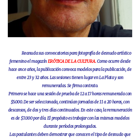
Reanuda sus convocatorias para fotografía de desnudo artístico
femenino el magazín
ERÓTICA DE LA CULTURA.
Como ocurre desde
hace once años, la publicación convoca modelos para la publicación, de
entre 23 y 32 años. Las sesiones tienen lugar en La Plata y son
remuneradas. Se firma contrato.
Primero se hace una sesión de prueba de 12 a 17 horas remunerada con
$5.000. De ser seleccionada, continúan jornadas de 11 a 20 horas, con
descansos, de dos y tres días continuados. En este caso, la remuneración
es de $7.000 por día. El propósito es trabajar con las mismas modelos
durante períodos prolongados.
Las postulantes deben demostrar que conocen el tipo de desnudo que