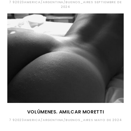
7 92023AMERICA/ARGENTINA/BUENOS_AIRES SEPTIEMBRE DE
2024
VOLÚMENES. AMILCAR MORETTI
7 92023AMERICA/ARGENTINA/BUENOS_AIRES MAYO DE 2024