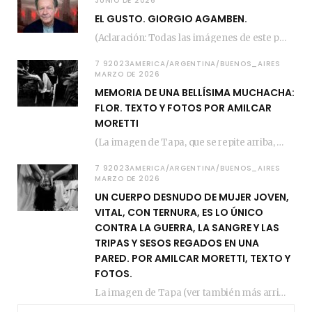
JUNIO DE 2026
EL GUSTO. GIORGIO AGAMBEN.
(Aclaración: Todas las imágenes de este posteo fueron tomadas de Bloghemia.com, y todos los…
7 92023AMERICA/ARGENTINA/BUENOS_AIRES
MARZO DE 2026
MEMORIA DE UNA BELLÍSIMA MUCHACHA:
FLOR. TEXTO Y FOTOS POR AMILCAR
MORETTI
(La imagen de Tapa, que se repite arriba, fue compuesta por Amilcar Moretti el viernes…
7 92023AMERICA/ARGENTINA/BUENOS_AIRES
MARZO DE 2026
UN CUERPO DESNUDO DE MUJER JOVEN,
VITAL, CON TERNURA, ES LO ÚNICO
CONTRA LA GUERRA, LA SANGRE Y LAS
TRIPAS Y SESOS REGADOS EN UNA
PARED. POR AMILCAR MORETTI, TEXTO Y
FOTOS.
La imagen de Tapa (ver también más arriba) fue compuesta en estos días de febrero…