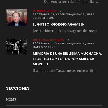
Esta es una recordada fotografía que registré…
OTROS Y OTRAS
7
92023AMERICA/ARGENTINA/BUENOS_AIRES
JUNIO DE 2026
EL GUSTO. GIORGIO AGAMBEN.
(Aclaración: Todas las imágenes de este posteo fueron tomadas de Bloghemia.com, y todos los…
MIS TRABAJOS Y DÍAS
7
92023AMERICA/ARGENTINA/BUENOS_AIRES
MARZO DE 2026
MEMORIA DE UNA BELLÍSIMA MUCHACHA:
FLOR. TEXTO Y FOTOS POR AMILCAR
MORETTI
(La imagen de Tapa, que se repite arriba, fue compuesta por Amilcar Moretti el viernes…
SECCIONES
HOME