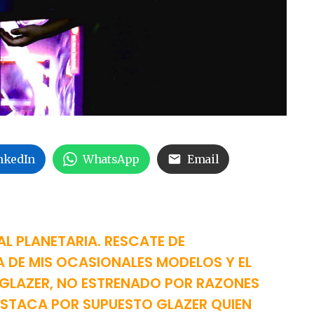
nkedIn
WhatsApp
Email
L PLANETARIA. RESCATE DE
 DE MIS OCASIONALES MODELOS Y EL
 GLAZER, NO ESTRENADO POR RAZONES
ESTACA POR SUPUESTO GLAZER QUIEN