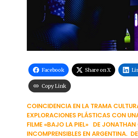
Facebook
Share on X
Li
Copy Link
COINCIDENCIA EN LA TRAMA CULTURA
EXPLORACIONES PLÁSTICAS CON UNA
FILME «BAJO LA PIEL» DE JONATHAN
INCOMPRENSIBLES EN ARGENTINA. D