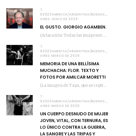
7
92023AMERICA/ARGENTINA/BUENOS_
AIRES JUNIO DE 2026
EL GUSTO. GIORGIO AGAMBEN.
(Aclaración: Todas las imágenes de este posteo fueron tomadas de Bloghemia.com, y todos los…
7
92023AMERICA/ARGENTINA/BUENOS_
AIRES MARZO DE 2026
MEMORIA DE UNA BELLÍSIMA
MUCHACHA: FLOR. TEXTO Y
FOTOS POR AMILCAR MORETTI
(La imagen de Tapa, que se repite arriba, fue compuesta por Amilcar Moretti el viernes…
7
92023AMERICA/ARGENTINA/BUENOS_
AIRES MARZO DE 2026
UN CUERPO DESNUDO DE MUJER
JOVEN, VITAL, CON TERNURA, ES
LO ÚNICO CONTRA LA GUERRA,
LA SANGRE Y LAS TRIPAS Y