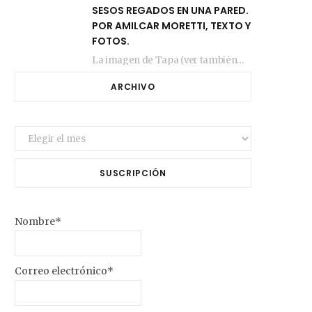
SESOS REGADOS EN UNA PARED.
POR AMILCAR MORETTI, TEXTO Y
FOTOS.
La imagen de Tapa (ver también más arriba) fue compuesta en estos días de febrero…
ARCHIVO
Archivo
SUSCRIPCIÓN
Nombre*
Correo electrónico*