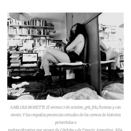
AMILCAR MORETTI. El viernes 3 de octubre, gris, frío, lluvioso y con
viento. Y las crispadas presencias virtuales de los correos de histerias
pervertidas o
melancolizantes que vienen de Córdoba y de Francia. Argentina, 2014.