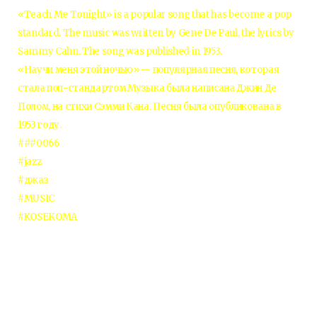
«Teach Me Tonight» is a popular song that has become a pop
standard. The music was written by Gene De Paul, the lyrics by
Sammy Cahn. The song was published in 1953.
«Научи меня этой ночью» — популярная песня, которая
стала поп-стандартом.Музыка была написана Джин Де
Полом, на стихи Сэмми Кана. Песня была опубликована в
1953 году.
###0066
#jazz
#джаз
#MUSIC
#KOSEKOMA