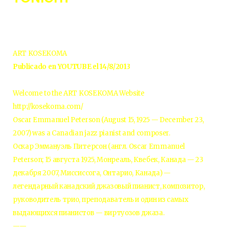
ART KOSEKOMA
Publicado en YOUTUBE el 14/8/2013
Welcome to the ART KOSEKOMA Website
http://kosekoma.com/
Oscar Emmanuel Peterson (August 15, 1925 — December 23,
2007) was a Canadian jazz pianist and composer.
Оскар Эммануэль Питерсон (англ. Oscar Emmanuel
Peterson; 15 августа 1925, Монреаль, Квебек, Канада — 23
декабря 2007, Миссиссога, Онтарио, Канада) —
легендарный канадский джазовый пианист, композитор,
руководитель трио, преподаватель и один из самых
выдающихся пианистов — виртуозов джаза.
——