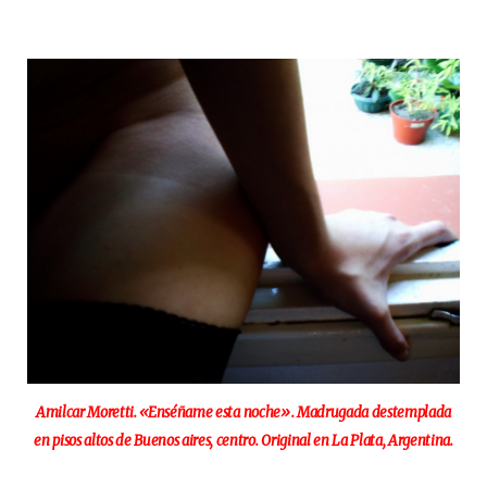
Amilcar Moretti. «Enséñame esta noche». Madrugada destemplada
en pisos altos de Buenos aires, centro. Original en La Plata, Argentina.