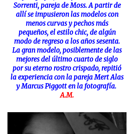
Sorrenti, pareja de Moss. A partir de
allí se impusieron las modelos con
menos curvas y pechos más
pequeños, el estilo chic, de algún
modo de regreso a los años sesenta.
La gran modelo, posiblemente de las
mejores del último cuarto de siglo
por su eterno rostro crispado, repitió
la experiencia con la pareja Mert Alas
y Marcus Piggott en la fotografía.
A.M.