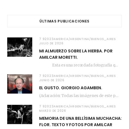
ÚLTIMAS PUBLICACIONES
7 92023AMERICA/ARGENTINA/BUENOS_AIRES
JULIO DE 2026
MI ALMUERZO SOBRE LA HIERBA. POR
AMILCAR MORETTI.
Esta es una recordada fotografía que registré…
7 92023AMERICA/ARGENTINA/BUENOS_AIRES
JUNIO DE 2026
EL GUSTO. GIORGIO AGAMBEN.
(Aclaración: Todas las imágenes de este posteo fueron tomadas de Bloghemia.com, y todos los…
7 92023AMERICA/ARGENTINA/BUENOS_AIRES
MARZO DE 2026
MEMORIA DE UNA BELLÍSIMA MUCHACHA:
FLOR. TEXTO Y FOTOS POR AMILCAR