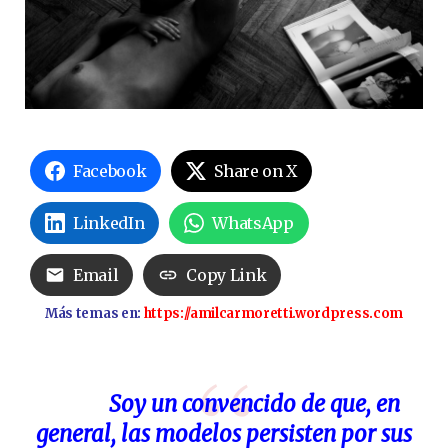
Facebook
Share on X
LinkedIn
WhatsApp
Email
Copy Link
Más temas en:
https://amilcarmoretti.wordpress.com
Soy un convencido de que, en
general, las modelos persisten por sus