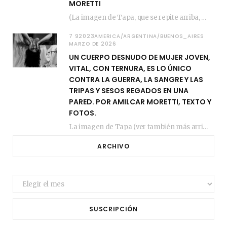
MORETTI
(La imagen de Tapa, que se repite arriba, fue compuesta por Amilcar Moretti el viernes…
7 92023AMERICA/ARGENTINA/BUENOS_AIRES
MARZO DE 2026
UN CUERPO DESNUDO DE MUJER JOVEN,
VITAL, CON TERNURA, ES LO ÚNICO
CONTRA LA GUERRA, LA SANGRE Y LAS
TRIPAS Y SESOS REGADOS EN UNA
PARED. POR AMILCAR MORETTI, TEXTO Y
FOTOS.
La imagen de Tapa (ver también más arriba) fue compuesta en estos días de febrero…
ARCHIVO
Archivo
SUSCRIPCIÓN