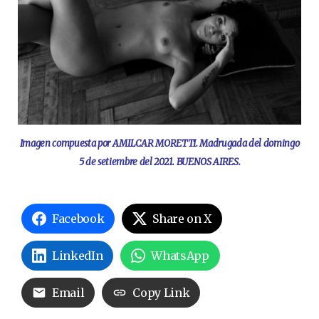
Imagen compuesta por AMILCAR MORETTI. Madrugada del domingo
5 de setiembre del 2021. BUENOS AIRES.
Facebook
Share on X
LinkedIn
WhatsApp
Email
Copy Link