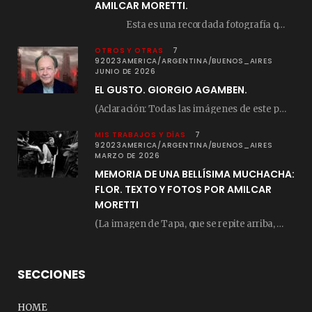
AMILCAR MORETTI.
Esta es una recordada fotografía que registré…
OTROS Y OTRAS
7
92023AMERICA/ARGENTINA/BUENOS_AIRES
JUNIO DE 2026
EL GUSTO. GIORGIO AGAMBEN.
(Aclaración: Todas las imágenes de este posteo fueron tomadas de Bloghemia.com, y todos los…
MIS TRABAJOS Y DÍAS
7
92023AMERICA/ARGENTINA/BUENOS_AIRES
MARZO DE 2026
MEMORIA DE UNA BELLÍSIMA MUCHACHA:
FLOR. TEXTO Y FOTOS POR AMILCAR
MORETTI
(La imagen de Tapa, que se repite arriba, fue compuesta por Amilcar Moretti el viernes…
SECCIONES
HOME