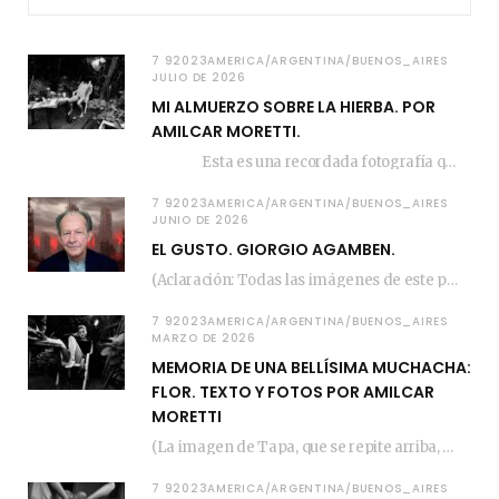
7 92023AMERICA/ARGENTINA/BUENOS_AIRES
JULIO DE 2026
MI ALMUERZO SOBRE LA HIERBA. POR
AMILCAR MORETTI.
Esta es una recordada fotografía que registré…
7 92023AMERICA/ARGENTINA/BUENOS_AIRES
JUNIO DE 2026
EL GUSTO. GIORGIO AGAMBEN.
(Aclaración: Todas las imágenes de este posteo fueron tomadas de Bloghemia.com, y todos los…
7 92023AMERICA/ARGENTINA/BUENOS_AIRES
MARZO DE 2026
MEMORIA DE UNA BELLÍSIMA MUCHACHA:
FLOR. TEXTO Y FOTOS POR AMILCAR
MORETTI
(La imagen de Tapa, que se repite arriba, fue compuesta por Amilcar Moretti el viernes…
7 92023AMERICA/ARGENTINA/BUENOS_AIRES