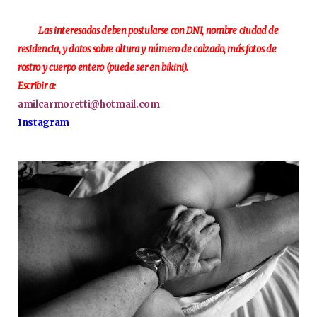
Las interesadas deben postularse con DNI, nombre ciudad de
residencia, y datos sobre altura y número de calzado, más fotos de
rostro y cuerpo entero (puede ser en bikini).
Escribir a:
amilcarmoretti@hotmail.com
Instagram