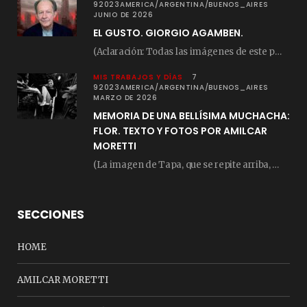
92023AMERICA/ARGENTINA/BUENOS_AIRES
JUNIO DE 2026
EL GUSTO. GIORGIO AGAMBEN.
(Aclaración: Todas las imágenes de este posteo fueron tomadas de Bloghemia.com, y todos los…
MIS TRABAJOS Y DÍAS
7
92023AMERICA/ARGENTINA/BUENOS_AIRES
MARZO DE 2026
MEMORIA DE UNA BELLÍSIMA MUCHACHA:
FLOR. TEXTO Y FOTOS POR AMILCAR
MORETTI
(La imagen de Tapa, que se repite arriba, fue compuesta por Amilcar Moretti el viernes…
SECCIONES
HOME
AMILCAR MORETTI