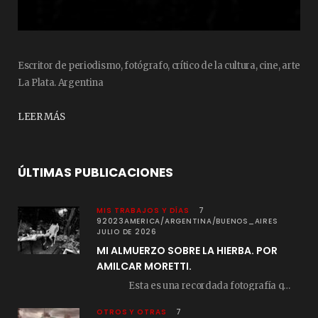
Escritor de periodismo, fotógrafo, crítico de la cultura, cine, arte
La Plata. Argentina
LEER MÁS
ÚLTIMAS PUBLICACIONES
MIS TRABAJOS Y DÍAS
7
92023AMERICA/ARGENTINA/BUENOS_AIRES
JULIO DE 2026
MI ALMUERZO SOBRE LA HIERBA. POR
AMILCAR MORETTI.
Esta es una recordada fotografía que registré…
OTROS Y OTRAS
7