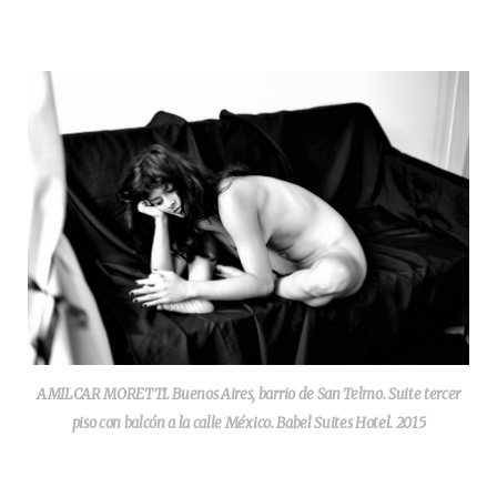
AMILCAR MORETTI. Buenos Aires, barrio de San Telmo. Suite tercer
piso con balcón a la calle México. Babel Suites Hotel. 2015