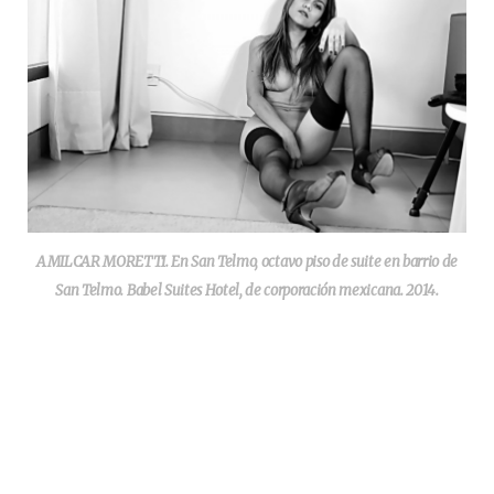
AMILCAR MORETTI. En San Telmo, octavo piso de suite en barrio de
San Telmo. Babel Suites Hotel, de corporación mexicana. 2014.