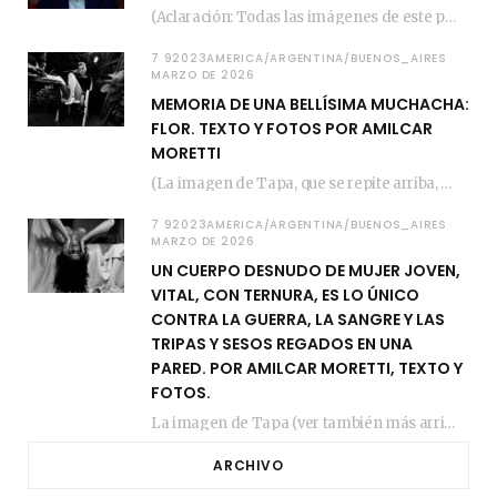
(Aclaración: Todas las imágenes de este posteo fueron tomadas de Bloghemia.com, y todos los…
7 92023AMERICA/ARGENTINA/BUENOS_AIRES
MARZO DE 2026
MEMORIA DE UNA BELLÍSIMA MUCHACHA:
FLOR. TEXTO Y FOTOS POR AMILCAR
MORETTI
(La imagen de Tapa, que se repite arriba, fue compuesta por Amilcar Moretti el viernes…
7 92023AMERICA/ARGENTINA/BUENOS_AIRES
MARZO DE 2026
UN CUERPO DESNUDO DE MUJER JOVEN,
VITAL, CON TERNURA, ES LO ÚNICO
CONTRA LA GUERRA, LA SANGRE Y LAS
TRIPAS Y SESOS REGADOS EN UNA
PARED. POR AMILCAR MORETTI, TEXTO Y
FOTOS.
La imagen de Tapa (ver también más arriba) fue compuesta en estos días de febrero…
ARCHIVO