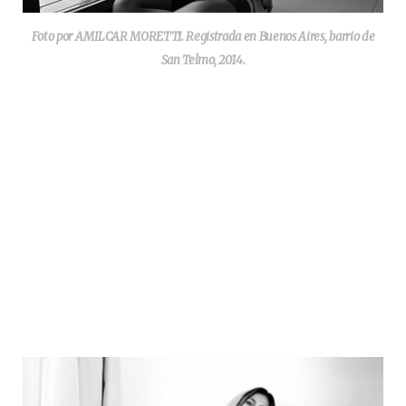
Foto por AMILCAR MORETTI. Registrada en Buenos Aires, barrio de
San Telmo, 2014.