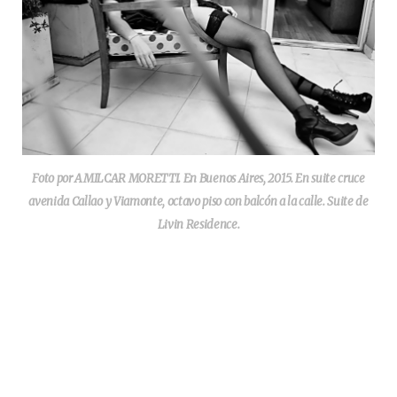
Foto por AMILCAR MORETTI. En Buenos Aires, 2015. En suite cruce
avenida Callao y Viamonte, octavo piso con balcón a la calle. Suite de
Livin Residence.