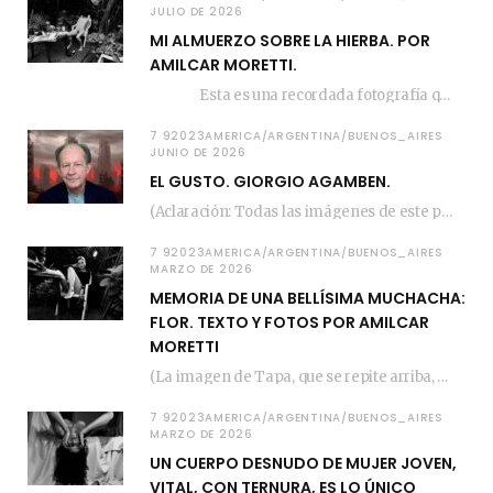
JULIO DE 2026
MI ALMUERZO SOBRE LA HIERBA. POR
AMILCAR MORETTI.
Esta es una recordada fotografía que registré…
7 92023AMERICA/ARGENTINA/BUENOS_AIRES
JUNIO DE 2026
EL GUSTO. GIORGIO AGAMBEN.
(Aclaración: Todas las imágenes de este posteo fueron tomadas de Bloghemia.com, y todos los…
7 92023AMERICA/ARGENTINA/BUENOS_AIRES
MARZO DE 2026
MEMORIA DE UNA BELLÍSIMA MUCHACHA:
FLOR. TEXTO Y FOTOS POR AMILCAR
MORETTI
(La imagen de Tapa, que se repite arriba, fue compuesta por Amilcar Moretti el viernes…
7 92023AMERICA/ARGENTINA/BUENOS_AIRES
MARZO DE 2026
UN CUERPO DESNUDO DE MUJER JOVEN,
VITAL, CON TERNURA, ES LO ÚNICO