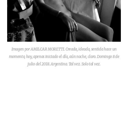
Imagen por AMILCAR MORETTI. Creada, ideada, sentida hace un
momento, hoy, apenas iniciado el día, aún noche, claro. Domingo 8 de
julio del 2018. Argentina. Tal vez. Solo tal vez.