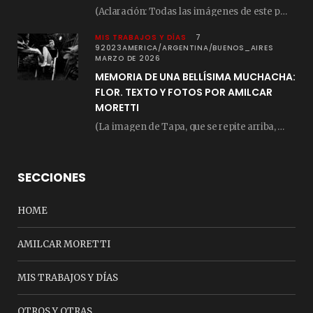
(Aclaración: Todas las imágenes de este posteo fueron tomadas de Bloghemia.com, y todos los…
MIS TRABAJOS Y DÍAS
7
92023AMERICA/ARGENTINA/BUENOS_AIRES
MARZO DE 2026
MEMORIA DE UNA BELLÍSIMA MUCHACHA:
FLOR. TEXTO Y FOTOS POR AMILCAR
MORETTI
(La imagen de Tapa, que se repite arriba, fue compuesta por Amilcar Moretti el viernes…
SECCIONES
HOME
AMILCAR MORETTI
MIS TRABAJOS Y DÍAS
OTROS Y OTRAS