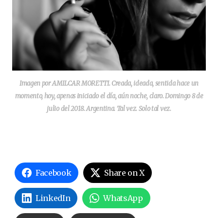
Imagen por AMILCAR MORETTI. Creada, ideada, sentida hace un
momento, hoy, apenas iniciado el día, aún noche, claro. Domingo 8 de
julio del 2018. Argentina. Tal vez. Solo tal vez.
Facebook
Share on X
LinkedIn
WhatsApp