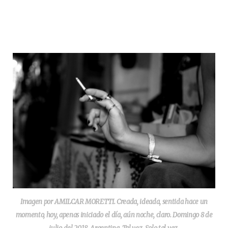
Imagen por AMILCAR MORETTI. Creada, ideada, sentida hace un
momento, hoy, apenas iniciado el día, aún noche, claro. Domingo 8 de