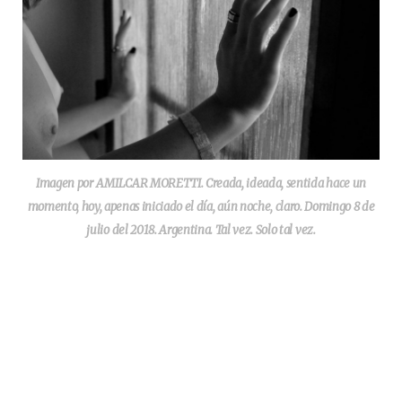
Imagen por AMILCAR MORETTI. Creada, ideada, sentida hace un
momento, hoy, apenas iniciado el día, aún noche, claro. Domingo 8 de
julio del 2018. Argentina. Tal vez. Solo tal vez.