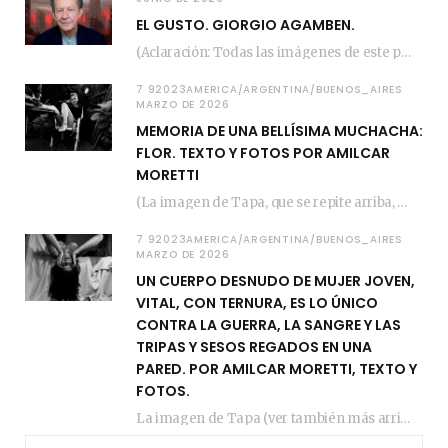
EL GUSTO. GIORGIO AGAMBEN.
(Aclaración: Todas las imágenes de este posteo fueron tomadas de Bloghemia.com, y todos los…
7 92023AMERICA/ARGENTINA/BUENOS_AIRES
MARZO DE 2026
MEMORIA DE UNA BELLÍSIMA MUCHACHA:
FLOR. TEXTO Y FOTOS POR AMILCAR
MORETTI
(La imagen de Tapa, que se repite arriba, fue compuesta por Amilcar Moretti el viernes…
7 92023AMERICA/ARGENTINA/BUENOS_AIRES
MARZO DE 2026
UN CUERPO DESNUDO DE MUJER JOVEN,
VITAL, CON TERNURA, ES LO ÚNICO
CONTRA LA GUERRA, LA SANGRE Y LAS
TRIPAS Y SESOS REGADOS EN UNA
PARED. POR AMILCAR MORETTI, TEXTO Y
FOTOS.
La imagen de Tapa (ver también más arriba) fue compuesta en estos días de febrero…