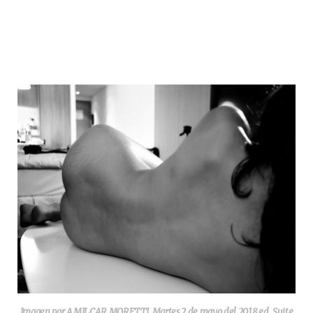
Imagen por AMILCAR MORETTI. Martes 2 de mayo del 2018,ed. Suite