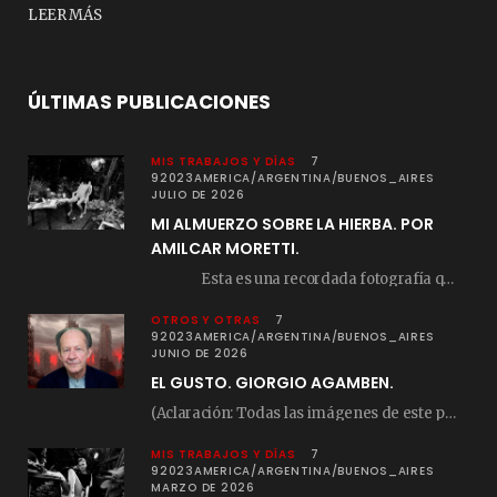
LEER MÁS
ÚLTIMAS PUBLICACIONES
MIS TRABAJOS Y DÍAS
7
92023AMERICA/ARGENTINA/BUENOS_AIRES
JULIO DE 2026
MI ALMUERZO SOBRE LA HIERBA. POR
AMILCAR MORETTI.
Esta es una recordada fotografía que registré…
OTROS Y OTRAS
7
92023AMERICA/ARGENTINA/BUENOS_AIRES
JUNIO DE 2026
EL GUSTO. GIORGIO AGAMBEN.
(Aclaración: Todas las imágenes de este posteo fueron tomadas de Bloghemia.com, y todos los…
MIS TRABAJOS Y DÍAS
7
92023AMERICA/ARGENTINA/BUENOS_AIRES
MARZO DE 2026