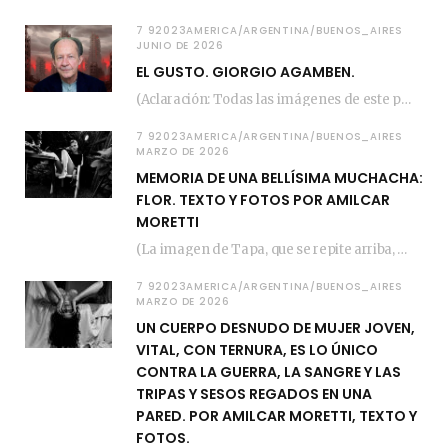
7 92023AMERICA/ARGENTINA/BUENOS_AIRES
JUNIO DE 2026
EL GUSTO. GIORGIO AGAMBEN.
(Aclaración: Todas las imágenes de este posteo fueron tomadas de Bloghemia.com, y todos los…
7 92023AMERICA/ARGENTINA/BUENOS_AIRES
MARZO DE 2026
MEMORIA DE UNA BELLÍSIMA MUCHACHA:
FLOR. TEXTO Y FOTOS POR AMILCAR
MORETTI
(La imagen de Tapa, que se repite arriba, fue compuesta por Amilcar Moretti el viernes…
7 92023AMERICA/ARGENTINA/BUENOS_AIRES
MARZO DE 2026
UN CUERPO DESNUDO DE MUJER JOVEN,
VITAL, CON TERNURA, ES LO ÚNICO
CONTRA LA GUERRA, LA SANGRE Y LAS
TRIPAS Y SESOS REGADOS EN UNA
PARED. POR AMILCAR MORETTI, TEXTO Y
FOTOS.