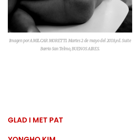
Imagen por AMILCAR MORETTI. Martes 2 de mayo del 2018,ed. Suite
Barrio San Telmo, BUENOS AIRES.
GLAD I MET PAT
YONGHO KIM