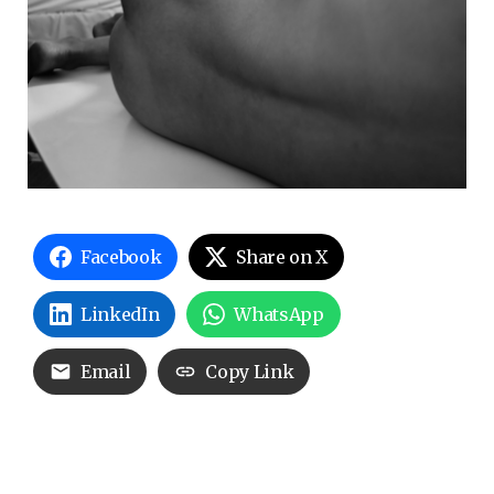
Facebook
Share on X
LinkedIn
WhatsApp
Email
Copy Link