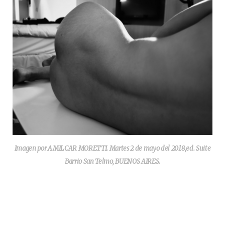
Imagen por AMILCAR MORETTI. Martes 2 de mayo del 2018,ed. Suite
Barrio San Telmo, BUENOS AIRES.