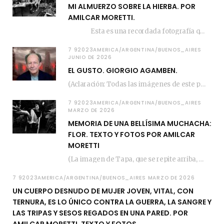
MI ALMUERZO SOBRE LA HIERBA. POR
AMILCAR MORETTI.
Esta es una recordada fotografía que registré…
7 92023AMERICA/ARGENTINA/BUENOS_AIRES
JUNIO DE 2026
EL GUSTO. GIORGIO AGAMBEN.
(Aclaración: Todas las imágenes de este posteo fueron tomadas de Bloghemia.com, y todos los…
7 92023AMERICA/ARGENTINA/BUENOS_AIRES
MARZO DE 2026
MEMORIA DE UNA BELLÍSIMA MUCHACHA:
FLOR. TEXTO Y FOTOS POR AMILCAR
MORETTI
(La imagen de Tapa, que se repite arriba, fue compuesta por Amilcar Moretti el viernes…
7 92023AMERICA/ARGENTINA/BUENOS_AIRES MARZO DE 2026
UN CUERPO DESNUDO DE MUJER JOVEN, VITAL, CON
TERNURA, ES LO ÚNICO CONTRA LA GUERRA, LA SANGRE Y
LAS TRIPAS Y SESOS REGADOS EN UNA PARED. POR