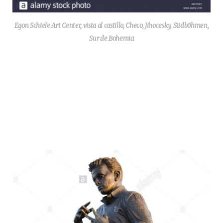
Egon Schiele Art Center, vista al castillo, Checo, Jihocesky, Südböhmen,
Sur de Bohemia