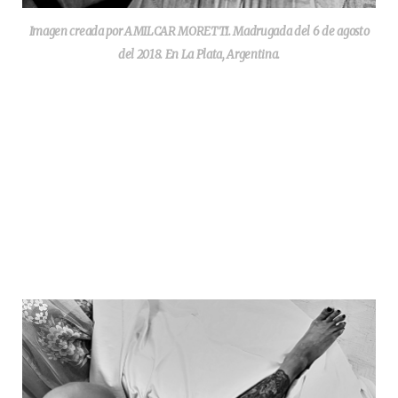
Imagen creada por AMILCAR MORETTI. Madrugada del 6 de agosto
del 2018. En La Plata, Argentina.