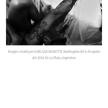
Imagen creada por AMILCAR MORETTI. Madrugada del 6 de agosto
del 2018. En La Plata, Argentina.