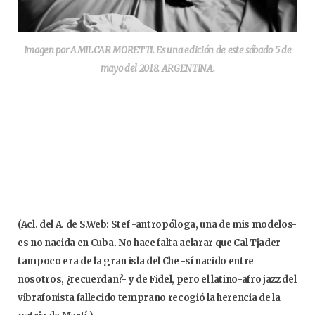
Imagen por AMILCAR MORETTI. Es una edición de este sábado 5 de
mayo del 2018. ARGENTINA.
(Acl. del A. de S.Web: Stef -antropóloga, una de mis modelos-
es no nacida en Cuba. No hace falta aclarar que Cal Tjader
tampoco era de la gran isla del Che -sí nacido entre
nosotros, ¿recuerdan?- y de Fidel, pero el latino-afro jazz del
vibrafonista fallecido temprano recogió la herencia de la