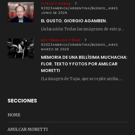
OTROS Y OTRAS
7
92023AMERICA/ARGENTINA/BUENOS_AIRES
JUNIO DE 2026
EL GUSTO. GIORGIO AGAMBEN.
(Aclaración: Todas las imágenes de este posteo fueron tomadas de Bloghemia.com, y todos los…
MIS TRABAJOS Y DÍAS
7
92023AMERICA/ARGENTINA/BUENOS_AIRES
MARZO DE 2026
MEMORIA DE UNA BELLÍSIMA MUCHACHA:
FLOR. TEXTO Y FOTOS POR AMILCAR
MORETTI
(La imagen de Tapa, que se repite arriba, fue compuesta por Amilcar Moretti el viernes…
SECCIONES
HOME
AMILCAR MORETTI