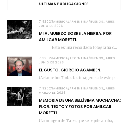
ÚLTIMAS PUBLICACIONES
7 92023AMERICA/ARGENTINA/BUENOS_AIRES
JULIO DE 2026
MI ALMUERZO SOBRE LA HIERBA. POR
AMILCAR MORETTI.
Esta es una recordada fotografía que registré…
7 92023AMERICA/ARGENTINA/BUENOS_AIRES
JUNIO DE 2026
EL GUSTO. GIORGIO AGAMBEN.
(Aclaración: Todas las imágenes de este posteo fueron tomadas de Bloghemia.com, y todos los…
7 92023AMERICA/ARGENTINA/BUENOS_AIRES
MARZO DE 2026
MEMORIA DE UNA BELLÍSIMA MUCHACHA:
FLOR. TEXTO Y FOTOS POR AMILCAR
MORETTI
(La imagen de Tapa, que se repite arriba, fue compuesta por Amilcar Moretti el viernes…