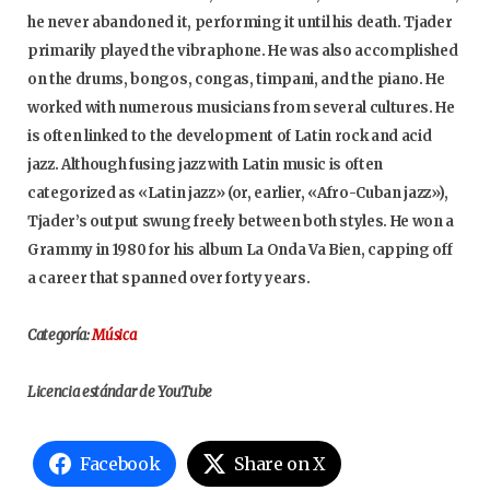
he never abandoned it, performing it until his death. Tjader
primarily played the vibraphone. He was also accomplished
on the drums, bongos, congas, timpani, and the piano. He
worked with numerous musicians from several cultures. He
is often linked to the development of Latin rock and acid
jazz. Although fusing jazz with Latin music is often
categorized as «Latin jazz» (or, earlier, «Afro-Cuban jazz»),
Tjader’s output swung freely between both styles. He won a
Grammy in 1980 for his album La Onda Va Bien, capping off
a career that spanned over forty years.
Categoría:
Música
Licencia estándar de YouTube
Facebook
Share on X