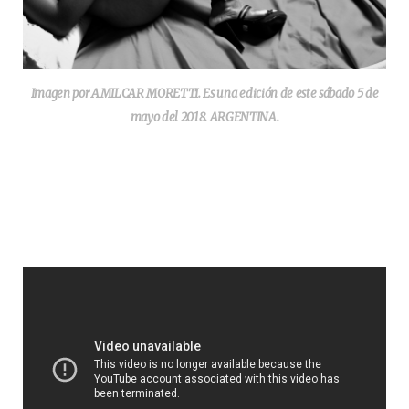
Imagen por AMILCAR MORETTI. Es una edición de este sábado 5 de
mayo del 2018. ARGENTINA.