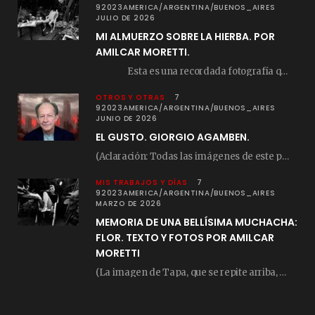
92023AMERICA/ARGENTINA/BUENOS_AIRES
JULIO DE 2026
MI ALMUERZO SOBRE LA HIERBA. POR
AMILCAR MORETTI.
Esta es una recordada fotografía que registré…
OTROS Y OTRAS
7
92023AMERICA/ARGENTINA/BUENOS_AIRES
JUNIO DE 2026
EL GUSTO. GIORGIO AGAMBEN.
(Aclaración: Todas las imágenes de este posteo fueron tomadas de Bloghemia.com, y todos los…
MIS TRABAJOS Y DÍAS
7
92023AMERICA/ARGENTINA/BUENOS_AIRES
MARZO DE 2026
MEMORIA DE UNA BELLÍSIMA MUCHACHA:
FLOR. TEXTO Y FOTOS POR AMILCAR
MORETTI
(La imagen de Tapa, que se repite arriba, fue compuesta por Amilcar Moretti el viernes…