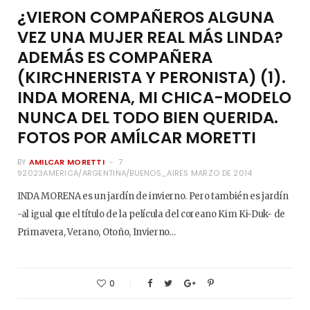
¿VIERON COMPAÑEROS ALGUNA
VEZ UNA MUJER REAL MÁS LINDA?
ADEMÁS ES COMPAÑERA
(KIRCHNERISTA Y PERONISTA) (1).
INDA MORENA, MI CHICA-MODELO
NUNCA DEL TODO BIEN QUERIDA.
FOTOS POR AMÍLCAR MORETTI
BY
AMILCAR MORETTI
7
92023AMERICA/ARGENTINA/BUENOS_AIRES MARZO DE 2014
INDA MORENA es un jardín de invierno. Pero también es jardín
-al igual que el título de la película del coreano Kim Ki-Duk- de
Primavera, Verano, Otoño, Invierno…
0