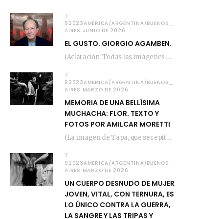
7
92023AMERICA/ARGENTINA/BUENOS_
AIRES JUNIO DE 2026
EL GUSTO. GIORGIO AGAMBEN.
(Aclaración: Todas las imágenes de este posteo fueron tomadas de Bloghemia.com, y todos los…
7
92023AMERICA/ARGENTINA/BUENOS_
AIRES MARZO DE 2026
MEMORIA DE UNA BELLÍSIMA
MUCHACHA: FLOR. TEXTO Y
FOTOS POR AMILCAR MORETTI
(La imagen de Tapa, que se repite arriba, fue compuesta por Amilcar Moretti el viernes…
7
92023AMERICA/ARGENTINA/BUENOS_
AIRES MARZO DE 2026
UN CUERPO DESNUDO DE MUJER
JOVEN, VITAL, CON TERNURA, ES
LO ÚNICO CONTRA LA GUERRA,
LA SANGRE Y LAS TRIPAS Y