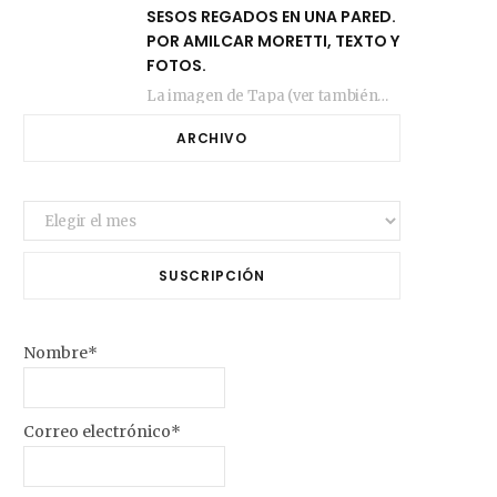
SESOS REGADOS EN UNA PARED.
POR AMILCAR MORETTI, TEXTO Y
FOTOS.
La imagen de Tapa (ver también más arriba) fue compuesta en estos días de febrero…
ARCHIVO
Archivo
SUSCRIPCIÓN
Nombre*
Correo electrónico*