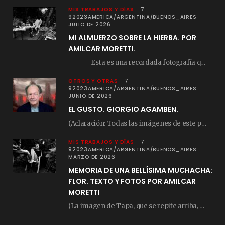
MIS TRABAJOS Y DÍAS
7
92023AMERICA/ARGENTINA/BUENOS_AIRES
JULIO DE 2026
MI ALMUERZO SOBRE LA HIERBA. POR
AMILCAR MORETTI.
Esta es una recordada fotografía que registré…
OTROS Y OTRAS
7
92023AMERICA/ARGENTINA/BUENOS_AIRES
JUNIO DE 2026
EL GUSTO. GIORGIO AGAMBEN.
(Aclaración: Todas las imágenes de este posteo fueron tomadas de Bloghemia.com, y todos los…
MIS TRABAJOS Y DÍAS
7
92023AMERICA/ARGENTINA/BUENOS_AIRES
MARZO DE 2026
MEMORIA DE UNA BELLÍSIMA MUCHACHA:
FLOR. TEXTO Y FOTOS POR AMILCAR
MORETTI
(La imagen de Tapa, que se repite arriba, fue compuesta por Amilcar Moretti el viernes…