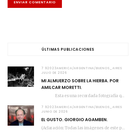
ÚLTIMAS PUBLICACIONES
7 92023AMERICA/ARGENTINA/BUENOS_AIRES
JULIO DE 2026
MI ALMUERZO SOBRE LA HIERBA. POR
AMILCAR MORETTI.
Esta es una recordada fotografía que registré…
7 92023AMERICA/ARGENTINA/BUENOS_AIRES
JUNIO DE 2026
EL GUSTO. GIORGIO AGAMBEN.
(Aclaración: Todas las imágenes de este posteo fueron tomadas de Bloghemia.com, y todos los…