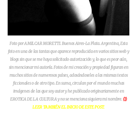
Foto por AMILCAR MORETTI. Buenos Aires-La Plata. Argentina, Esta
foto en una de las tantas que aparece reproducida en varios sitios web y
blogs sin que se me haya solicitado autorización y, lo que es peor aún,
sin mencionar mi autoría. Fotos de mi creación y propiedad figuran en
muchos sitios de numerosos paìses, adosándoseles a las mismas textos
ficcionales o de otro tipo. En suma, circulan por el mundo muchas
imágenes de las que soy autor y he publicado originariamente en
EROTICA DE LA CULTURA y no se menciona siquiera mi nombre.
(1)
LEER TAMBIÉN EL INICIO DE ESTE POST.