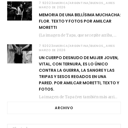
7 92023AMERICA/ARGENTINA/BUENOS_AIRES
MARZO DE 2026
MEMORIA DE UNA BELLÍSIMA MUCHACHA:
FLOR. TEXTO Y FOTOS POR AMILCAR
MORETTI
(La imagen de Tapa, que se repite arriba, fue compuesta por Amilcar Moretti el viernes…
7 92023AMERICA/ARGENTINA/BUENOS_AIRES
MARZO DE 2026
UN CUERPO DESNUDO DE MUJER JOVEN,
VITAL, CON TERNURA, ES LO ÚNICO
CONTRA LA GUERRA, LA SANGRE Y LAS
TRIPAS Y SESOS REGADOS EN UNA
PARED. POR AMILCAR MORETTI, TEXTO Y
FOTOS.
La imagen de Tapa (ver también más arriba) fue compuesta en estos días de febrero…
ARCHIVO
Archivo