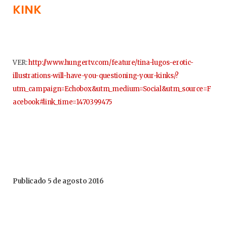
KINK
VER:
http://www.hungertv.com/feature/tina-lugos-erotic-
illustrations-will-have-you-questioning-your-kinks/?
utm_campaign=Echobox&utm_medium=Social&utm_source=F
acebook#link_time=1470399475
Publicado 5 de agosto 2016