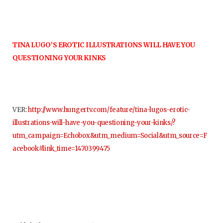
TINA LUGO’S EROTIC ILLUSTRATIONS WILL HAVE YOU
QUESTIONING YOUR KINKS
VER:
http://www.hungertv.com/feature/tina-lugos-erotic-
illustrations-will-have-you-questioning-your-kinks/?
utm_campaign=Echobox&utm_medium=Social&utm_source=F
acebook#link_time=1470399475