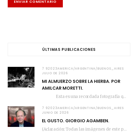
ÚLTIMAS PUBLICACIONES
7 92023AMERICA/ARGENTINA/BUENOS_AIRES
JULIO DE 2026
MI ALMUERZO SOBRE LA HIERBA. POR
AMILCAR MORETTI.
Esta es una recordada fotografía que registré…
7 92023AMERICA/ARGENTINA/BUENOS_AIRES
JUNIO DE 2026
EL GUSTO. GIORGIO AGAMBEN.
(Aclaración: Todas las imágenes de este posteo fueron tomadas de Bloghemia.com, y todos los…