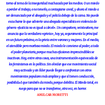
torno al tema de la inseguridad machacada por los medios. O un miedo
a perder el trabajo, o no tenerlo, a contagiarse covid, y ahora el miedo a
ser denunciado por el abogado y el policía debajo de la cama. No puede
escucharse lo que advierte una abogada especialista en violencia de
género: «Justicia no es igual a cárcel». Un compañero, veinteañero, me
anuncia que la verdadera «grieta», hoy ya, seguramente la principal
en un futuro próximo, es la grieta entre varones y mujeres. En el medio,
el atendible pero morboso miedo. El miedo le conviene al poder, a todo
el poder planetario, porque muchas efusiones imprescindibles se
inactivan. Hay, entre otras cosas, una instrumentación equivocada de
los feminismos en lo político. Sin olvidar que ese movimiento social
muy activado y sin líder puede llegar a confrontar con otros
movimientos populares más amplios y que sí tienen conducción,
posibilid
ad
que también da miedo, porque debilita. El Miedo total, en
ruego para que no se transforme, otra vez, en horror.
AMILCAR MORETTI