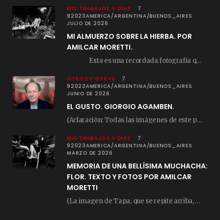
MIS TRABAJOS Y DÍAS
7
92023AMERICA/ARGENTINA/BUENOS_AIRES
JULIO DE 2026
MI ALMUERZO SOBRE LA HIERBA. POR
AMILCAR MORETTI.
Esta es una recordada fotografía que registré…
OTROS Y OTRAS
7
92023AMERICA/ARGENTINA/BUENOS_AIRES
JUNIO DE 2026
EL GUSTO. GIORGIO AGAMBEN.
(Aclaración: Todas las imágenes de este posteo fueron tomadas de Bloghemia.com, y todos los…
MIS TRABAJOS Y DÍAS
7
92023AMERICA/ARGENTINA/BUENOS_AIRES
MARZO DE 2026
MEMORIA DE UNA BELLÍSIMA MUCHACHA:
FLOR. TEXTO Y FOTOS POR AMILCAR
MORETTI
(La imagen de Tapa, que se repite arriba, fue compuesta por Amilcar Moretti el viernes…