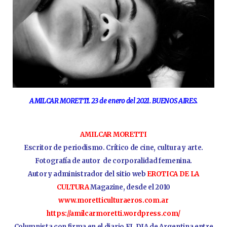
AMILCAR MORETTI. 23 de enero del 2021. BUENOS AIRES.
AMILCAR MORETTI
Escritor de periodismo. Crítico de cine, cultura y arte.
Fotografía de autor de corporalidad femenina.
Autor y administrador del sitio web
EROTICA DE LA
CULTURA
Magazine, desde el 2010
www.moretticulturaeros.com.ar
https://amilcarmoretti.wordpress.com/
Columnista con firma en el diario EL DIA de Argentina entre