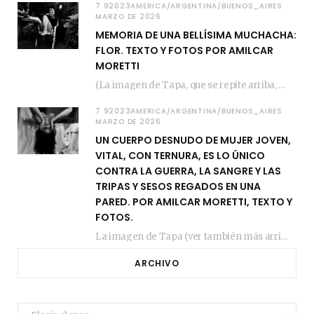
7 92023AMERICA/ARGENTINA/BUENOS_AIRES
MARZO DE 2026
MEMORIA DE UNA BELLÍSIMA MUCHACHA:
FLOR. TEXTO Y FOTOS POR AMILCAR
MORETTI
(La imagen de Tapa, que se repite arriba, fue compuesta por Amilcar Moretti el viernes…
7 92023AMERICA/ARGENTINA/BUENOS_AIRES
MARZO DE 2026
UN CUERPO DESNUDO DE MUJER JOVEN,
VITAL, CON TERNURA, ES LO ÚNICO
CONTRA LA GUERRA, LA SANGRE Y LAS
TRIPAS Y SESOS REGADOS EN UNA
PARED. POR AMILCAR MORETTI, TEXTO Y
FOTOS.
La imagen de Tapa (ver también más arriba) fue compuesta en estos días de febrero…
ARCHIVO
Archivo