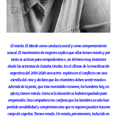
El miedo. El Miedo como conducta social y como comportamiento
sexual. El movimiento de mujeres explica que ellas tienen miedo y por
tanto se activan para «empoderarse», un término muy insistente
desde las activistas de Estados Unidos. En el clímax de la movilización
argentina del 2019-2020 una actriz explota en el conflicto con una
estrella del cine y declara que los «hombres deben sentir miedo».
Además de la peste, que trae inevitables temores, los hombres hoy, en
efecto, tienen miedo. Como si la situación se hubiera igualado para
empeorarla. Una compañera me confiesa que los hombres no solo han
perdido sensibilidad y compromiso sino que ni siquiera pueden hacerse
cargo de cogerlas. Tienen miedo. Un miedo, previamente, inducido en