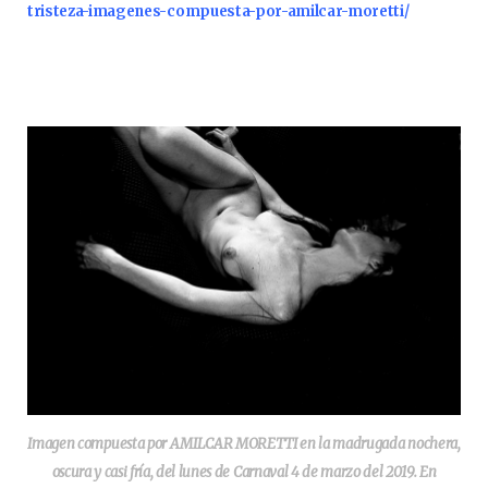
tristeza-imagenes-compuesta-por-amilcar-moretti/
Imagen compuesta por AMILCAR MORETTI en la madrugada nochera,
oscura y casi fría, del lunes de Carnaval 4 de marzo del 2019. En