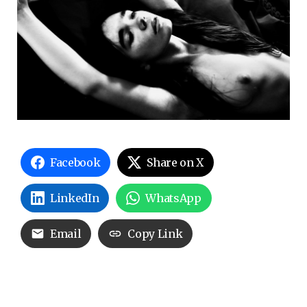
Facebook
Share on X
LinkedIn
WhatsApp
Email
Copy Link