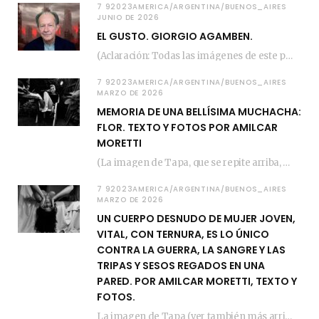
7 92023AMERICA/ARGENTINA/BUENOS_AIRES
JUNIO DE 2026
EL GUSTO. GIORGIO AGAMBEN.
(Aclaración: Todas las imágenes de este posteo fueron tomadas de Bloghemia.com, y todos los…
7 92023AMERICA/ARGENTINA/BUENOS_AIRES
MARZO DE 2026
MEMORIA DE UNA BELLÍSIMA MUCHACHA:
FLOR. TEXTO Y FOTOS POR AMILCAR
MORETTI
(La imagen de Tapa, que se repite arriba, fue compuesta por Amilcar Moretti el viernes…
7 92023AMERICA/ARGENTINA/BUENOS_AIRES
MARZO DE 2026
UN CUERPO DESNUDO DE MUJER JOVEN,
VITAL, CON TERNURA, ES LO ÚNICO
CONTRA LA GUERRA, LA SANGRE Y LAS
TRIPAS Y SESOS REGADOS EN UNA
PARED. POR AMILCAR MORETTI, TEXTO Y
FOTOS.
La imagen de Tapa (ver también más arriba) fue compuesta en estos días de febrero…