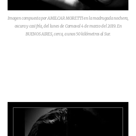
Imagen compuesta por AMILCAR MORETTI en la madrugada nochera,
oscura y casi fría, del lunes de Carnaval 4 de marzo del 2019. En
BUENOS AIRES, cerca, a unos 50 kilómetros al Sur.