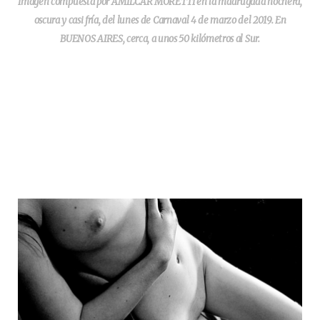
Imagen compuesta por AMILCAR MORETTI en la madrugada nochera,
oscura y casi fría, del lunes de Carnaval 4 de marzo del 2019. En
BUENOS AIRES, cerca, a unos 50 kilómetros al Sur.