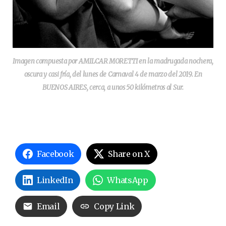
Imagen compuesta por AMILCAR MORETTI en la madrugada nochera,
oscura y casi fría, del lunes de Carnaval 4 de marzo del 2019. En
BUENOS AIRES, cerca, a unos 50 kilómetros al Sur.
Facebook
Share on X
LinkedIn
WhatsApp
Email
Copy Link