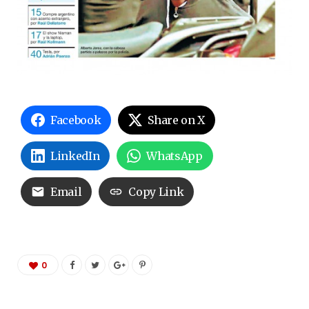
Facebook
Share on X
LinkedIn
WhatsApp
Email
Copy Link
0