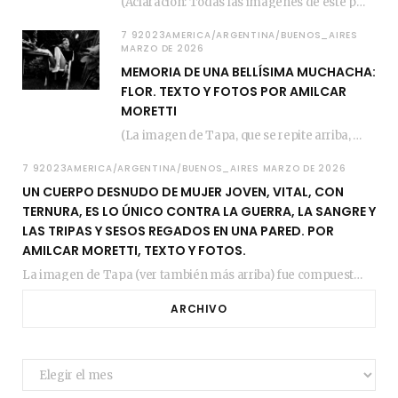
(Aclaración: Todas las imágenes de este posteo fueron tomadas de Bloghemia.com, y todos los…
7 92023AMERICA/ARGENTINA/BUENOS_AIRES
MARZO DE 2026
MEMORIA DE UNA BELLÍSIMA MUCHACHA:
FLOR. TEXTO Y FOTOS POR AMILCAR
MORETTI
(La imagen de Tapa, que se repite arriba, fue compuesta por Amilcar Moretti el viernes…
7 92023AMERICA/ARGENTINA/BUENOS_AIRES MARZO DE 2026
UN CUERPO DESNUDO DE MUJER JOVEN, VITAL, CON
TERNURA, ES LO ÚNICO CONTRA LA GUERRA, LA SANGRE Y
LAS TRIPAS Y SESOS REGADOS EN UNA PARED. POR
AMILCAR MORETTI, TEXTO Y FOTOS.
La imagen de Tapa (ver también más arriba) fue compuesta en estos días de febrero…
ARCHIVO
Archivo