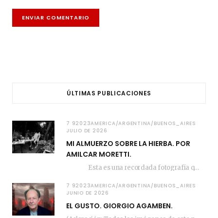
ÚLTIMAS PUBLICACIONES
7 92023AMERICA/ARGENTINA/BUENOS_AIRES
JULIO DE 2026
MI ALMUERZO SOBRE LA HIERBA. POR
AMILCAR MORETTI.
Esta es una recordada fotografía que registré…
7 92023AMERICA/ARGENTINA/BUENOS_AIRES
JUNIO DE 2026
EL GUSTO. GIORGIO AGAMBEN.