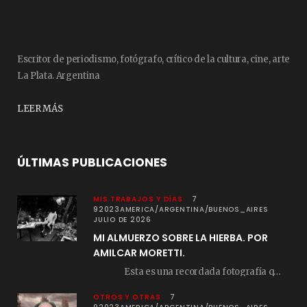
Escritor de periodismo, fotógrafo, crítico de la cultura, cine, arte
La Plata. Argentina
LEER MÁS
ÚLTIMAS PUBLICACIONES
MIS TRABAJOS Y DÍAS
7
92023AMERICA/ARGENTINA/BUENOS_AIRES
JULIO DE 2026
MI ALMUERZO SOBRE LA HIERBA. POR
AMILCAR MORETTI.
Esta es una recordada fotografía que registré…
OTROS Y OTRAS
7