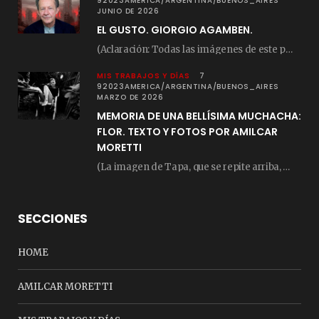
92023AMERICA/ARGENTINA/BUENOS_AIRES
JUNIO DE 2026
EL GUSTO. GIORGIO AGAMBEN.
(Aclaración: Todas las imágenes de este posteo fueron tomadas de Bloghemia.com, y todos los…
MIS TRABAJOS Y DÍAS
7
92023AMERICA/ARGENTINA/BUENOS_AIRES
MARZO DE 2026
MEMORIA DE UNA BELLÍSIMA MUCHACHA:
FLOR. TEXTO Y FOTOS POR AMILCAR
MORETTI
(La imagen de Tapa, que se repite arriba, fue compuesta por Amilcar Moretti el viernes…
SECCIONES
HOME
AMILCAR MORETTI