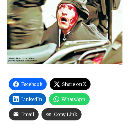
Facebook
Share on X
LinkedIn
WhatsApp
Email
Copy Link