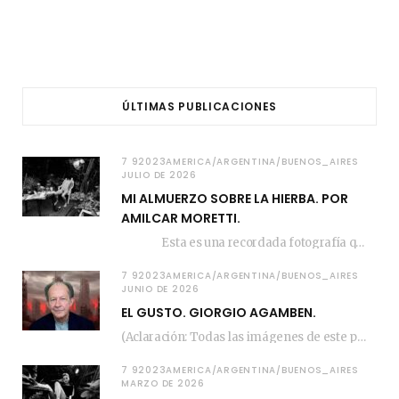
ÚLTIMAS PUBLICACIONES
7 92023AMERICA/ARGENTINA/BUENOS_AIRES
JULIO DE 2026
MI ALMUERZO SOBRE LA HIERBA. POR
AMILCAR MORETTI.
Esta es una recordada fotografía que registré…
7 92023AMERICA/ARGENTINA/BUENOS_AIRES
JUNIO DE 2026
EL GUSTO. GIORGIO AGAMBEN.
(Aclaración: Todas las imágenes de este posteo fueron tomadas de Bloghemia.com, y todos los…
7 92023AMERICA/ARGENTINA/BUENOS_AIRES
MARZO DE 2026