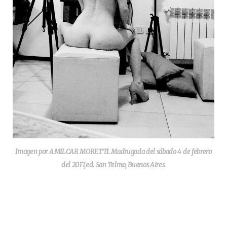
Imagen por AMILCAR MORETTI. Madrugada del sábado 4 de febrero
del 2017,ed. San Telmo, Buenos Aires.