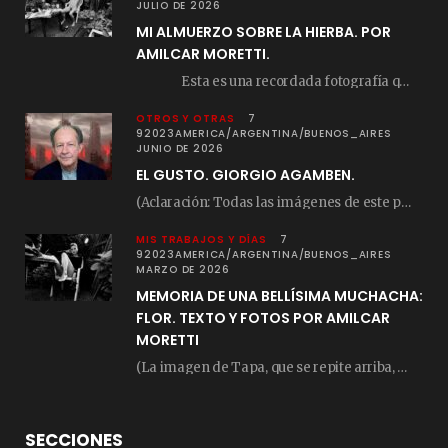
JULIO DE 2026
MI ALMUERZO SOBRE LA HIERBA. POR
AMILCAR MORETTI.
Esta es una recordada fotografía que registré…
OTROS Y OTRAS
7
92023AMERICA/ARGENTINA/BUENOS_AIRES
JUNIO DE 2026
EL GUSTO. GIORGIO AGAMBEN.
(Aclaración: Todas las imágenes de este posteo fueron tomadas de Bloghemia.com, y todos los…
MIS TRABAJOS Y DÍAS
7
92023AMERICA/ARGENTINA/BUENOS_AIRES
MARZO DE 2026
MEMORIA DE UNA BELLÍSIMA MUCHACHA:
FLOR. TEXTO Y FOTOS POR AMILCAR
MORETTI
(La imagen de Tapa, que se repite arriba, fue compuesta por Amilcar Moretti el viernes…
SECCIONES