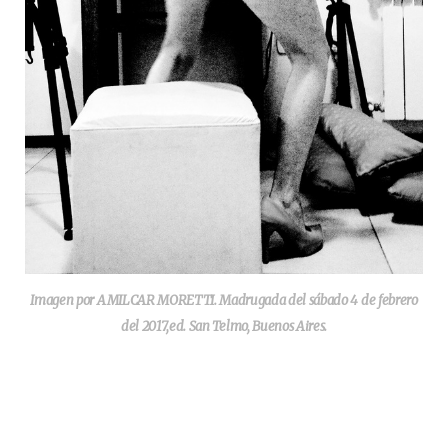
Imagen por AMILCAR MORETTI. Madrugada del sábado 4 de febrero
del 2017,ed. San Telmo, Buenos Aires.