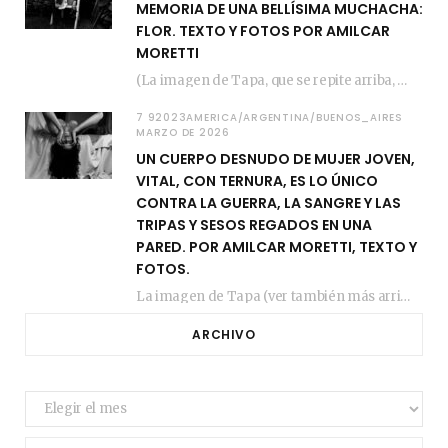
MEMORIA DE UNA BELLÍSIMA MUCHACHA:
FLOR. TEXTO Y FOTOS POR AMILCAR
MORETTI
(La imagen de Tapa, que se repite arriba, fue compuesta por Amilcar Moretti el viernes…
7 92023AMERICA/ARGENTINA/BUENOS_AIRES
MARZO DE 2026
UN CUERPO DESNUDO DE MUJER JOVEN,
VITAL, CON TERNURA, ES LO ÚNICO
CONTRA LA GUERRA, LA SANGRE Y LAS
TRIPAS Y SESOS REGADOS EN UNA
PARED. POR AMILCAR MORETTI, TEXTO Y
FOTOS.
La imagen de Tapa (ver también más arriba) fue compuesta en estos días de febrero…
ARCHIVO
Archivo