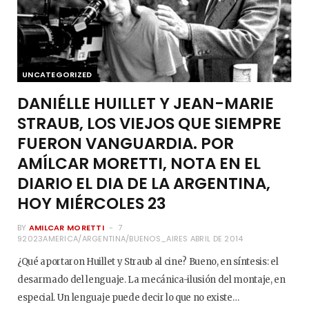
UNCATEGORIZED
DANIÉLLE HUILLET Y JEAN-MARIE
STRAUB, LOS VIEJOS QUE SIEMPRE
FUERON VANGUARDIA. POR
AMÍLCAR MORETTI, NOTA EN EL
DIARIO EL DIA DE LA ARGENTINA,
HOY MIÉRCOLES 23
BY
AMILCAR MORETTI
7
92023AMERICA/ARGENTINA/BUENOS_AIRES ABRIL DE 2014
¿Qué aportaron Huillet y Straub al cine? Bueno, en síntesis: el
desarmado del lenguaje. La mecánica-ilusión del montaje, en
especial. Un lenguaje puede decir lo que no existe…