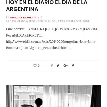
HOY EN EL DIARIO EL DÍA DE LA
ARGENTINA
BY
AMILCAR MORETTI
7
92023AMERICA/ARGENTINA/BUENOS_AIRES FEBRERO DE 2014
Cine por TV ANGELINA JOLIE, JOHN BOORMAN Y JEAN VIGO
Por AMÍLCAR MORETTI
http://www.eldia.com.ar/edis/20140205/Angelina-Jolie-John-
Boorman-Jean-Vigo-espectaculos10.htm …
0