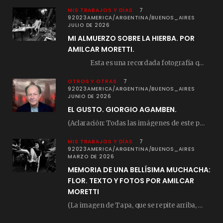
MIS TRABAJOS Y DÍAS
7
92023AMERICA/ARGENTINA/BUENOS_AIRES
JULIO DE 2026
MI ALMUERZO SOBRE LA HIERBA. POR
AMILCAR MORETTI.
Esta es una recordada fotografía que registré…
OTROS Y OTRAS
7
92023AMERICA/ARGENTINA/BUENOS_AIRES
JUNIO DE 2026
EL GUSTO. GIORGIO AGAMBEN.
(Aclaración: Todas las imágenes de este posteo fueron tomadas de Bloghemia.com, y todos los…
MIS TRABAJOS Y DÍAS
7
92023AMERICA/ARGENTINA/BUENOS_AIRES
MARZO DE 2026
MEMORIA DE UNA BELLÍSIMA MUCHACHA:
FLOR. TEXTO Y FOTOS POR AMILCAR
MORETTI
(La imagen de Tapa, que se repite arriba, fue compuesta por Amilcar Moretti el viernes…