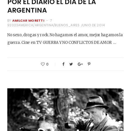
POR EL DIARIO EL DÍA DE LA
ARGENTINA
BY
AMILCAR MORETTI
7
92023AMERICA/ARGENTINA/BUENOS_AIRES JUNIO DE 2014
No sexo, drogas y rock. No hagamos el amor, mejor hagamos la
guerra. Cine en TV GUERRA Y NO CONFLICTOS DE AMOR …
0