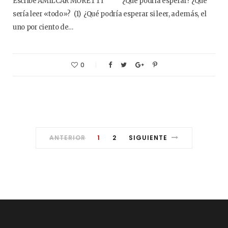
Escribe AMILCAR MORETTI ¿Qué podría esperar? ¿Qué
sería leer «todo»? (1) ¿Qué podría esperar si leer, además, el
uno por ciento de…
0
ANTERIOR
1
2
SIGUIENTE