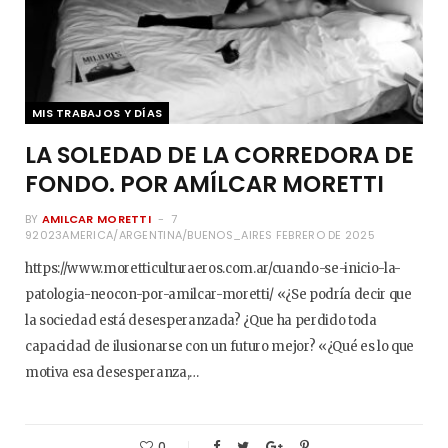
MIS TRABAJOS Y DÍAS
LA SOLEDAD DE LA CORREDORA DE
FONDO. POR AMÍLCAR MORETTI
BY
AMILCAR MORETTI
7
92023AMERICA/ARGENTINA/BUENOS_AIRES FEBRERO DE 2025
https://www.moretticulturaeros.com.ar/cuando-se-inicio-la-
patologia-neocon-por-amilcar-moretti/ «¿Se podría decir que
la sociedad está desesperanzada? ¿Que ha perdido toda
capacidad de ilusionarse con un futuro mejor? «¿Qué es lo que
motiva esa desesperanza,…
0