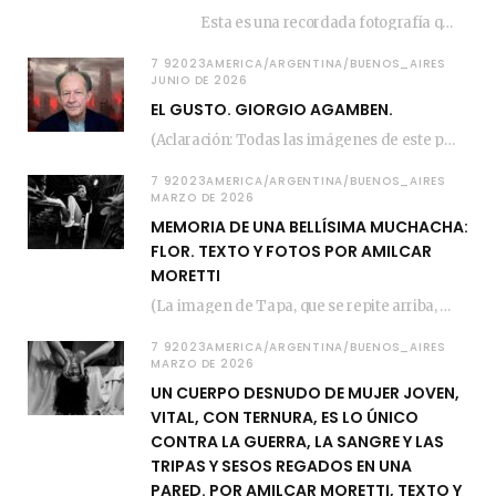
Esta es una recordada fotografía que registré…
7 92023AMERICA/ARGENTINA/BUENOS_AIRES
JUNIO DE 2026
EL GUSTO. GIORGIO AGAMBEN.
(Aclaración: Todas las imágenes de este posteo fueron tomadas de Bloghemia.com, y todos los…
7 92023AMERICA/ARGENTINA/BUENOS_AIRES
MARZO DE 2026
MEMORIA DE UNA BELLÍSIMA MUCHACHA:
FLOR. TEXTO Y FOTOS POR AMILCAR
MORETTI
(La imagen de Tapa, que se repite arriba, fue compuesta por Amilcar Moretti el viernes…
7 92023AMERICA/ARGENTINA/BUENOS_AIRES
MARZO DE 2026
UN CUERPO DESNUDO DE MUJER JOVEN,
VITAL, CON TERNURA, ES LO ÚNICO
CONTRA LA GUERRA, LA SANGRE Y LAS
TRIPAS Y SESOS REGADOS EN UNA
PARED. POR AMILCAR MORETTI, TEXTO Y