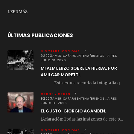
LEER MÁS
ÚLTIMAS PUBLICACIONES
MIS TRABAJOS Y DÍAS
7
92023AMERICA/ARGENTINA/BUENOS_AIRES
JULIO DE 2026
MI ALMUERZO SOBRE LA HIERBA. POR
AMILCAR MORETTI.
Esta es una recordada fotografía que registré…
OTROS Y OTRAS
7
92023AMERICA/ARGENTINA/BUENOS_AIRES
JUNIO DE 2026
EL GUSTO. GIORGIO AGAMBEN.
(Aclaración: Todas las imágenes de este posteo fueron tomadas de Bloghemia.com, y todos los…
MIS TRABAJOS Y DÍAS
7