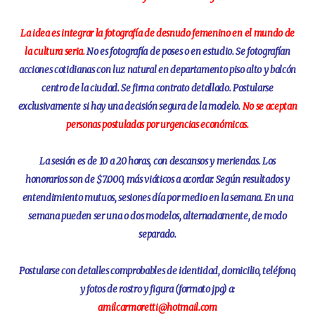
La idea es integrar la fotografía de desnudo femenino en el mundo de
la cultura seria.
No es fotografía de poses o en estudio. Se fotografían
acciones cotidianas con luz natural en departamento piso alto y balcón
centro de la ciudad. Se firma contrato detallado. Postularse
exclusivamente si hay una decisión segura de la modelo.
No se aceptan
personas postuladas por urgencias económicas.
La sesión es de 10 a 20 horas, con descansos y meriendas. Los
honorarios son de $7.000, más viáticos a acordar. Según resultados y
entendimiento mutuos, sesiones día por medio en la semana. En una
semana pueden ser una o dos modelos, alternadamente, de modo
separado.
Postularse con detalles comprobables de identidad, domicilio, teléfono,
y fotos de rostro y figura (formato jpg) a:
amilcarmoretti@hotmail.com