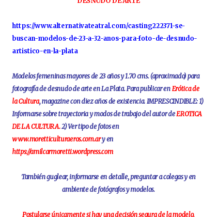
DESNUDO DE ARTE
https://www.alternativateatral.com/casting222371-se-
buscan-modelos-de-23-a-32-anos-para-foto-de-desnudo-
artistico-en-la-plata
Modelos femeninas mayores de 23 años y 1.70 cms. (aproximado) para
fotografía de desnudo de arte en La Plata. Para publicar en
Erótica de
la Cultura
, magazine con diez años de existencia. IMPRESCINDIBLE: 1)
Informarse sobre trayectoria y modos de trabajo del autor de
EROTICA
DE LA CULTURA.
2) Ver tipo de fotos en
www.moretticulturaeros.com.ar
y en
https://amilcarmoretti.wordpress.com
También guglear, informarse en detalle, preguntar a colegas y en
ambiente de fotógrafos y modelos.
Postularse únicamente si hay una decisión segura de la modelo.