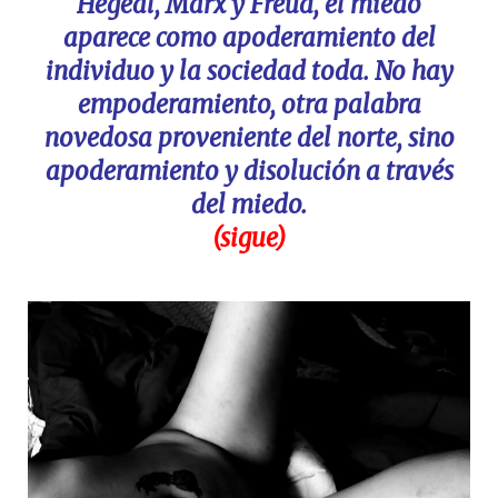
Hegeal, Marx y Freud, el miedo
aparece como apoderamiento del
individuo y la sociedad toda. No hay
empoderamiento, otra palabra
novedosa proveniente del norte, sino
apoderamiento y disolución a través
del miedo.
(sigue)