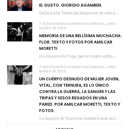
EL GUSTO. GIORGIO AGAMBEN.
(Aclaración: Todas las imágenes de este posteo fueron tomadas de Bloghemia.com, y todos los…
7 92023AMERICA/ARGENTINA/BUENOS_AIRES
MARZO DE 2026
MEMORIA DE UNA BELLÍSIMA MUCHACHA:
FLOR. TEXTO Y FOTOS POR AMILCAR
MORETTI
(La imagen de Tapa, que se repite arriba, fue compuesta por Amilcar Moretti el viernes…
7 92023AMERICA/ARGENTINA/BUENOS_AIRES
MARZO DE 2026
UN CUERPO DESNUDO DE MUJER JOVEN,
VITAL, CON TERNURA, ES LO ÚNICO
CONTRA LA GUERRA, LA SANGRE Y LAS
TRIPAS Y SESOS REGADOS EN UNA
PARED. POR AMILCAR MORETTI, TEXTO Y
FOTOS.
La imagen de Tapa (ver también más arriba) fue compuesta en estos días de febrero…