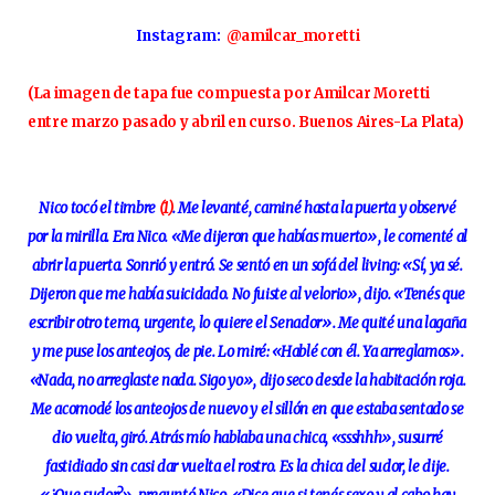
Instagram:
@amilcar_moretti
(La imagen de tapa fue compuesta por Amilcar Moretti
entre marzo pasado y abril en curso. Buenos Aires-La Plata)
Nico tocó el timbre
(1)
. Me levanté, caminé hasta la puerta y observé
por la mirilla. Era Nico. «Me dijeron que habías muerto», le comenté al
abrir la puerta. Sonrió y entró. Se sentó en un sofá del living: «Sí, ya sé.
Dijeron que me había suicidado. No fuiste al velorio», dijo. «Tenés que
escribir otro tema, urgente, lo quiere el Senador». Me quité una lagaña
y me puse los anteojos, de pie. Lo miré: «Hablé con él. Ya arreglamos».
«Nada, no arreglaste nada. Sigo yo», dijo seco desde la habitación roja.
Me acomodé los anteojos de nuevo y el sillón en que estaba sentado se
dio vuelta, giró. Atrás mío hablaba una chica, «ssshhh», susurré
fastidiado sin casi dar vuelta el rostro. Es la chica del sudor, le dije.