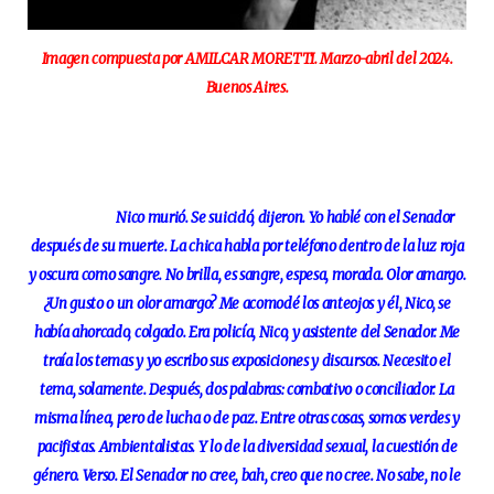
Imagen compuesta por AMILCAR MORETTI. Marzo-abril del 2024.
Buenos Aires.
Nico murió. Se suicidó, dijeron. Yo hablé con el Senador
después de su muerte. La chica habla por teléfono dentro de la luz roja
y oscura como sangre. No brilla, es sangre, espesa, morada. Olor amargo.
¿Un gusto o un olor amargo? Me acomodé los anteojos y él, Nico, se
había ahorcado, colgado. Era policía, Nico, y asistente del Senador. Me
traía los temas y yo escribo sus exposiciones y discursos. Necesito el
tema, solamente. Después, dos palabras: combativo o conciliador. La
misma línea, pero de lucha o de paz. Entre otras cosas, somos verdes y
pacifistas. Ambientalistas. Y lo de la diversidad sexual, la cuestión de
género. Verso. El Senador no cree, bah, creo que no cree. No sabe, no le