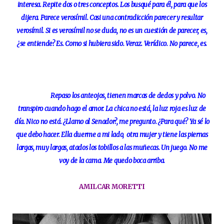
interesa. Repite dos o tres conceptos. Los busqué para él, para que los
dijera. Parece verosímil. Casi una contradicción parecer y resultar
verosímil. Si es verosímil no se duda, no es un cuestión de parecer, es,
¿se entiende? Es. Como si hubiera sido. Veraz. Verídico. No parece, es.
Repaso los anteojos, tienen marcas de dedos y polvo. No
transpiro cuando hago el amor. La chica no está, la luz roja es luz de
día. Nico no está. ¿Llamo al Senador?, me pregunto. ¿Para qué? Ya sé lo
que debo hacer. Ella duerme a mi lado, otra mujer y tiene las piernas
largas, muy largas, atados los tobillos a las muñecas. Un juego. No me
voy de la cama. Me quedo boca arriba.
AMILCAR MORETTI