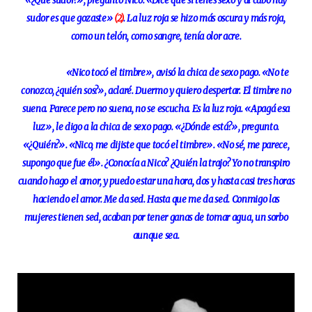
«¿Que sudor?», preguntó Nico. «Dice que si tenés sexo y al cabo hay
sudor es que gozaste»
(2)
. La luz roja se hizo más oscura y más roja,
como un telón, como sangre, tenía olor acre.
«Nico tocó el timbre», avisó la chica de sexo pago. «No te
conozco, ¿quién sos?», aclaré. Duermo y quiero despertar. El timbre no
suena. Parece pero no suena, no se escucha. Es la luz roja. «Apagá esa
luz», le digo a la chica de sexo pago. «¿Dónde está?», pregunto.
«¿Quién?». «Nico, me dijiste que tocó el timbre». «No sé, me parece,
supongo que fue él». ¿Conocía a Nico? ¿Quién la trajo? Yo no transpiro
cuando hago el amor, y puedo estar una hora, dos y hasta casi tres horas
haciendo el amor. Me da sed. Hasta que me da sed. Conmigo las
mujeres tienen sed, acaban por tener ganas de tomar agua, un sorbo
aunque sea.