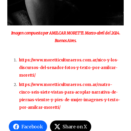
Imagen compuesta por AMILCAR MORETTI. Marzo-abril del 2024.
Buenos Aires.
https://www.moretticulturaeros.com.ar/nico-y-los-
discursos-del-senador-fotos-y-texto-por-amilcar-
moretti/
https://www.moretticulturaeros.com.ar/cuatro-
cinco-seis-siete-vistas-para-acoplar-narrativa-de-
piernas-vientre-y-pies-de-mujer-imagenes-y-texto-
por-amilcar-moretti/
Facebook
Share on X